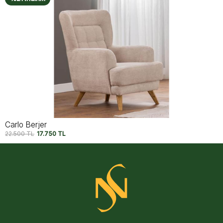
Capri Berjer V2
22.500
TL
17.750
TL