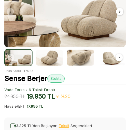
Ürün Kodu :
T7023
Sense Berjer
Stokta
Vade Farksız 6 Taksit Fırsatı
19.950
TL
24.950
TL
%20
Havale/EFT:
17.955 TL
3.325 TL'den Başlayan
Taksit
Seçenekleri