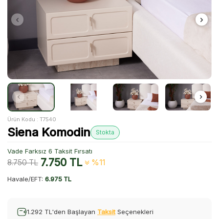
Ürün Kodu :
T7540
Siena Komodin
Stokta
Vade Farksız 6 Taksit Fırsatı
7.750
TL
8.750
TL
%11
Havale/EFT:
6.975 TL
1.292 TL'den Başlayan
Taksit
Seçenekleri