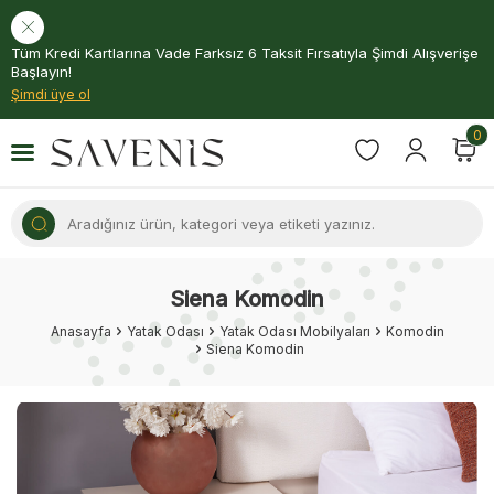
Tüm Kredi Kartlarına Vade Farksız 6 Taksit Fırsatıyla Şimdi Alışverişe
Başlayın!
Şimdi üye ol
0
Siena Komodin
Anasayfa
Yatak Odası
Yatak Odası Mobilyaları
Komodin
Siena Komodin