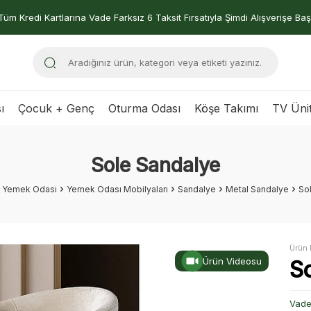
Tüm Kredi Kartlarına Vade Farksız 6 Taksit Fırsatıyla Şimdi Alışverişe Baş
ı
Çocuk + Genç
Oturma Odası
Köşe Takımı
TV Ünit
Sole Sandalye
Yemek Odası
Yemek Odası Mobilyaları
Sandalye
Metal Sandalye
So
Ürün 
Ürün Videosu
S
Vade 