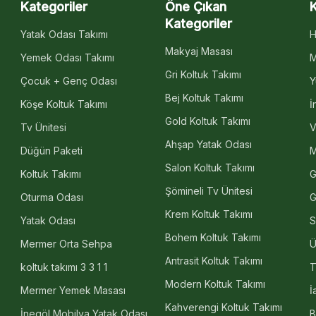
Kategoriler
Öne Çıkan
Kategoriler
Yatak Odası Takımı
H
Makyaj Masası
Yemek Odası Takımı
M
Gri Koltuk Takımı
Çocuk + Genç Odası
Y
Bej Koltuk Takımı
Köşe Koltuk Takımı
İ
Gold Koltuk Takımı
Tv Ünitesi
V
Ahşap Yatak Odası
Düğün Paketi
M
Salon Koltuk Takımı
Koltuk Takımı
G
Şömineli Tv Ünitesi
Oturma Odası
G
Krem Koltuk Takımı
Yatak Odası
S
Bohem Koltuk Takımı
Mermer Orta Sehpa
Ü
Antrasit Koltuk Takımı
koltuk takımı 3 3 1 1
T
Modern Koltuk Takımı
Mermer Yemek Masası
İ
Kahverengi Koltuk Takımı
İnegöl Mobilya Yatak Odası
B