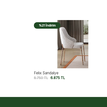
%14 İndirim
Icon Large Sandalye
8.750
TL
7.500
TL