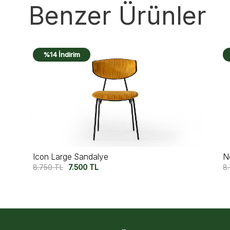
Benzer Ürünler
%14 İndirim
Negro Sandalye
B
8.750
TL
7.500
TL
9