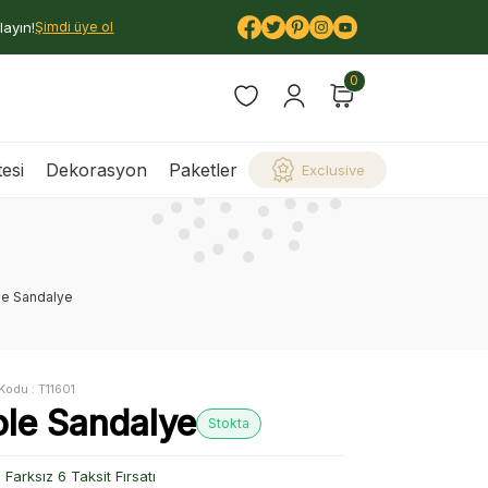
layın!
Şimdi üye ol
0
esi
Dekorasyon
Paketler
Exclusive
le Sandalye
Kodu :
T11601
ole Sandalye
Stokta
Farksız 6 Taksit Fırsatı