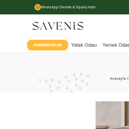
WhatsApp Destek & Sipariş Hattı
Yatak Odası
Yemek Odas
KAMPANYALAR
Anasayfa