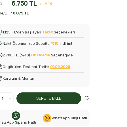
6.750
TL
75
TL
%19
le/EFT:
6.075 TL
1.125 TL'den Başlayan
Taksit
Seçenekleri
Nakit Ödemenizde Sepette
%10
İndirim!
2.700 TL (%40)
Ön Ödeme
Seçeneğiyle
Öngörülen Teslimat Tarihi:
01.09.2026
Kurulum & Montaj
SEPETE EKLE
WhatsApp Bilgi Hattı
atsApp Sipariş Hattı