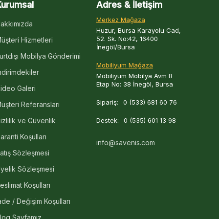
Kurumsal
Adres & İletişim
Merkez Mağaza
akkımızda
Huzur, Bursa Karayolu Cad,
52. Sk. No:42, 16400
üşteri Hizmetleri
İnegöl/Bursa
urtdışı Mobilya Gönderimi
Mobiliyum Mağaza
ndirimdekiler
Mobiliyum Mobilya Avm B
Etap No: 38 İnegöl, Bursa
ideo Galeri
Sipariş:
0 (533) 681 60 76
üşteri Referansları
izlilik ve Güvenlik
Destek:
0 (535) 601 13 98
aranti Koşulları
info@savenis.com
atış Sözleşmesi
yelik Sözleşmesi
eslimat Koşulları
ade / Değişim Koşulları
log Sayfamız