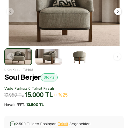
Ürün Kodu :
T8498
Soul Berjer
Stokta
Vade Farksız 6 Taksit Fırsatı
15.000
TL
19.950
TL
%25
Havale/EFT:
13.500 TL
2.500 TL'den Başlayan
Taksit
Seçenekleri