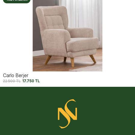
Capri Berjer V2
22.500
TL
17.750
TL