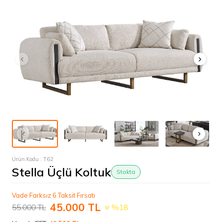
Ürün Kodu :
T62
Stella Üçlü Koltuk
Stokta
Vade Farksız 6 Taksit Fırsatı
45.000
TL
55.000
TL
%18