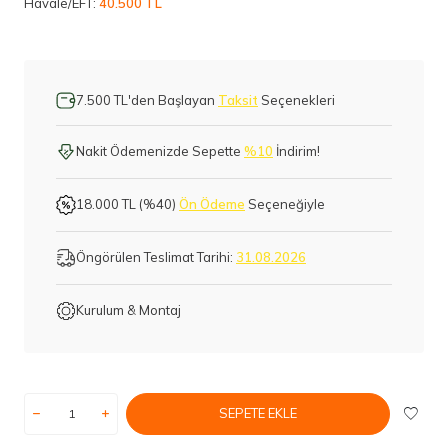
Havale/EFT:
40.500 TL
7.500 TL'den Başlayan
Taksit
Seçenekleri
Nakit Ödemenizde Sepette
%10
İndirim!
18.000 TL (%40)
Ön Ödeme
Seçeneğiyle
Öngörülen Teslimat Tarihi:
31.08.2026
Kurulum & Montaj
SEPETE EKLE