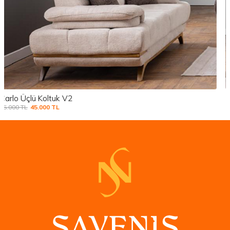
Carlo Üçlü Koltuk V1
55.000
TL
45.000
TL