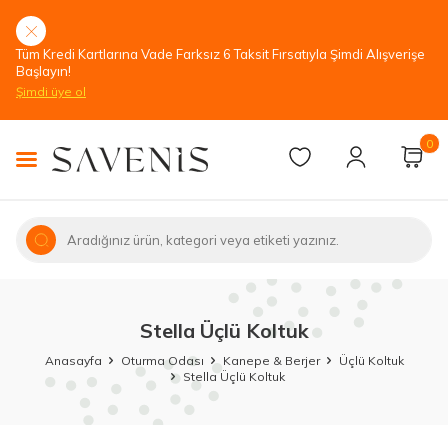
Tüm Kredi Kartlarına Vade Farksız 6 Taksit Fırsatıyla Şimdi Alışverişe
Başlayın!
Şimdi üye ol
0
Stella Üçlü Koltuk
Anasayfa
Oturma Odası
Kanepe & Berjer
Üçlü Koltuk
Stella Üçlü Koltuk