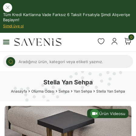
Tüm Kredi Kartlarına Vade Farksız 6 Taksit Fırsatıyla Şimdi Alışverişe
Başlayın!
Şimdi üye ol
0
Stella Yan Sehpa
Anasayfa
Oturma Odası
Sehpa
Yan Sehpa
Stella Yan Sehpa
Ürün Videosu