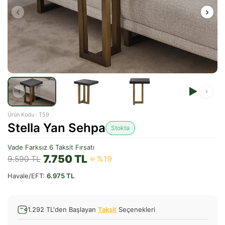
Ürün Kodu :
T59
Stella Yan Sehpa
Stokta
Vade Farksız 6 Taksit Fırsatı
7.750
TL
9.590
TL
%19
Havale/EFT:
6.975 TL
1.292 TL'den Başlayan
Taksit
Seçenekleri