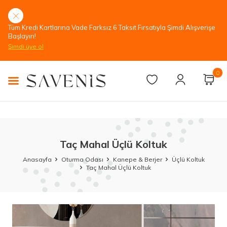
Tüm Kredi Kartlarına Vade Farksız 6 Taksit Fırsatıyla Şimdi Alışverişe
Başlayın!
Şimdi üye ol
0
Taç Mahal Üçlü Koltuk
Anasayfa
Oturma Odası
Kanepe & Berjer
Üçlü Koltuk
Taç Mahal Üçlü Koltuk