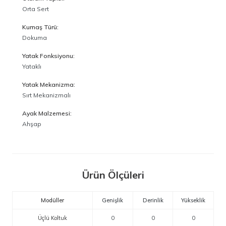
Orta Sert
Kumaş Türü:
Dokuma
Yatak Fonksiyonu:
Yataklı
Yatak Mekanizma:
Sırt Mekanizmalı
Ayak Malzemesi:
Ahşap
Ürün Ölçüleri
Modüller
Genişlik
Derinlik
Yükseklik
Üçlü Koltuk
0
0
0