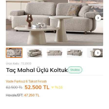
Ürün Kodu :
T11933
Taç Mahal Üçlü Koltuk
Stokta
Vade Farksız 6 Taksit Fırsatı
52.500
TL
62.500
TL
%16
Havale/EFT:
47.250 TL