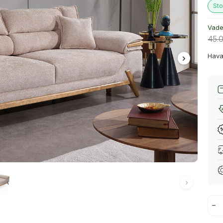
Sto
Vade 
45.
Hava