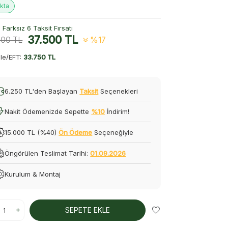
kta
Farksız 6 Taksit Fırsatı
37.500
TL
000
TL
%17
le/EFT:
33.750 TL
6.250 TL'den Başlayan
Taksit
Seçenekleri
Nakit Ödemenizde Sepette
%10
İndirim!
15.000 TL (%40)
Ön Ödeme
Seçeneğiyle
Öngörülen Teslimat Tarihi:
01.09.2026
Kurulum & Montaj
SEPETE EKLE