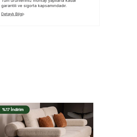
Tüm ürünlerimiz montajı yapılana kadar
garantili ve sigorta kapsamındadır.
Detaylı Bilgi
%17 İndirim
%17 İndirim