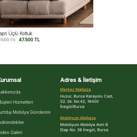
iura Üçlü Koltuk V2
Miura Üçlü K
7.500
TL
47.500
TL
57.500
TL
47
Kurumsal
Adres & İletişim
Merkez Mağaza
akkımızda
Huzur, Bursa Karayolu Cad,
52. Sk. No:42, 16400
üşteri Hizmetleri
İnegöl/Bursa
urtdışı Mobilya Gönderimi
Mobiliyum Mağaza
ndirimdekiler
Mobiliyum Mobilya Avm B
Etap No: 38 İnegöl, Bursa
ideo Galeri