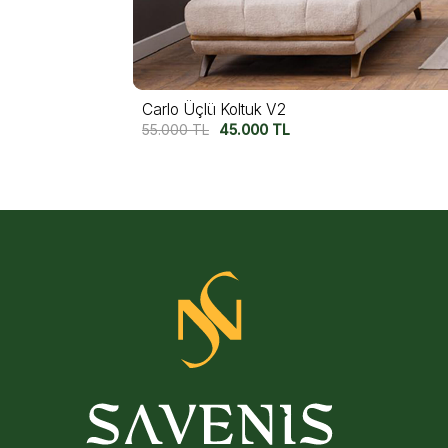
Carlo Üçlü Koltuk V1
55.000
TL
45.000
TL