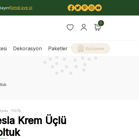
layın!
Şimdi üye ol
0
esi
Dekorasyon
Paketler
Exclusive
ltuk
Kodu :
T1076
esla Krem Üçlü
oltuk