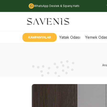
WhatsApp Destek & Sipariş Hattı
Yatak Odası
Yemek Odas
KAMPANYALAR
An