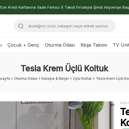
Tüm Kredi Kartlarına Vade Farksız 6 Taksit Fırsatıyla Şimdi Alışverişe Baş
ı
Çocuk + Genç
Oturma Odası
Köşe Takımı
TV Ünit
Tesla Krem Üçlü Koltuk
asayfa
Oturma Odası
Kanepe & Berjer
Üçlü Koltuk
Tesla Krem Üçlü Ko
Ürün 
T
K