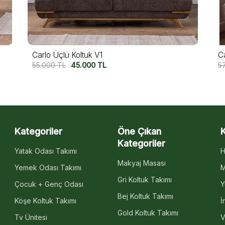
Capri Üçlü Koltuk
M
57.500
TL
47.500
TL
5
Kategoriler
Öne Çıkan
Kategoriler
Yatak Odası Takımı
H
Makyaj Masası
Yemek Odası Takımı
M
Gri Koltuk Takımı
Çocuk + Genç Odası
Y
Bej Koltuk Takımı
Köşe Koltuk Takımı
İ
Gold Koltuk Takımı
Tv Ünitesi
V