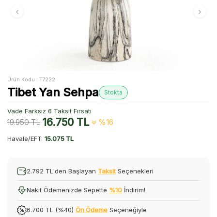
Ürün Kodu :
T7222
Tibet Yan Sehpa
Stokta
Vade Farksız 6 Taksit Fırsatı
16.750
TL
19.950
TL
%16
Havale/EFT:
15.075 TL
2.792 TL'den Başlayan
Taksit
Seçenekleri
Nakit Ödemenizde Sepette
%10
İndirim!
6.700 TL (%40)
Ön Ödeme
Seçeneğiyle