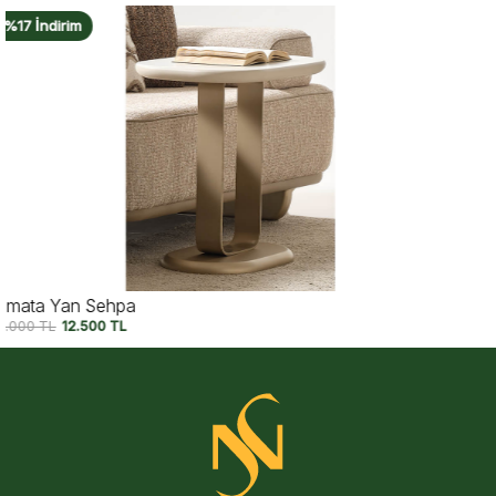
%15 İndirim
Utopia Ceviz Yan Sehpa
20.950
TL
17.750
TL