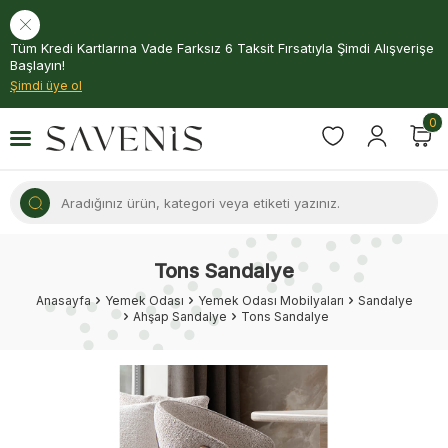
Tüm Kredi Kartlarına Vade Farksız 6 Taksit Fırsatıyla Şimdi Alışverişe
Başlayın!
Şimdi üye ol
0
Tons Sandalye
Anasayfa
Yemek Odası
Yemek Odası Mobilyaları
Sandalye
Ahşap Sandalye
Tons Sandalye