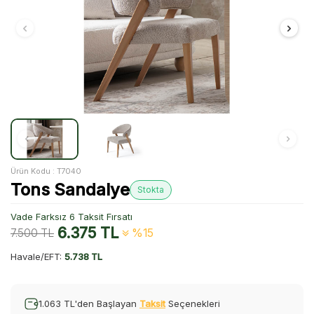
Ürün Kodu :
T7040
Tons Sandalye
Stokta
Vade Farksız 6 Taksit Fırsatı
6.375
TL
7.500
TL
%15
Havale/EFT:
5.738 TL
1.063 TL'den Başlayan
Taksit
Seçenekleri