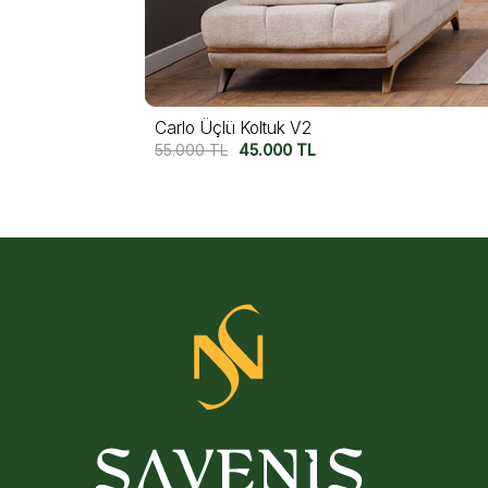
Carlo Üçlü Koltuk V1
55.000
TL
45.000
TL