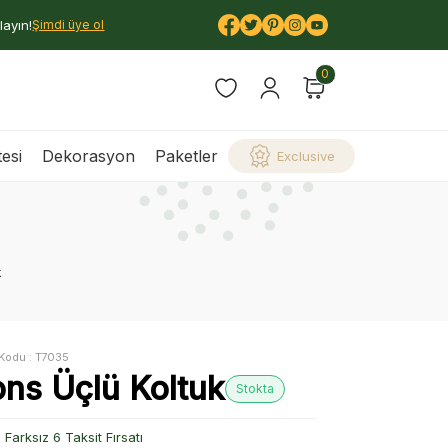
layın!
Şimdi üye ol
0
esi
Dekorasyon
Paketler
Exclusive
k
Kodu :
T7035
ons Üçlü Koltuk
Stokta
Farksız 6 Taksit Fırsatı