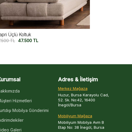
iura Üçlü Koltuk V2
Miura Üçlü K
7.500
TL
47.500
TL
57.500
TL
47
Kurumsal
Adres & İletişim
Merkez Mağaza
akkımızda
Huzur, Bursa Karayolu Cad,
52. Sk. No:42, 16400
üşteri Hizmetleri
İnegöl/Bursa
urtdışı Mobilya Gönderimi
Mobiliyum Mağaza
ndirimdekiler
Mobiliyum Mobilya Avm B
Etap No: 38 İnegöl, Bursa
ideo Galeri