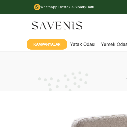
WhatsApp Destek & Sipariş Hattı
Yatak Odası
Yemek Odas
KAMPANYALAR