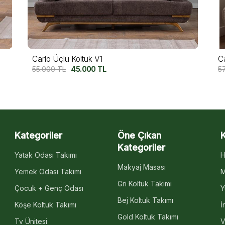
Capri Üçlü Koltuk
M
57.500
TL
47.500
TL
5
Kategoriler
Öne Çıkan
Kategoriler
Yatak Odası Takımı
H
Makyaj Masası
Yemek Odası Takımı
M
Gri Koltuk Takımı
Çocuk + Genç Odası
Y
Bej Koltuk Takımı
Köşe Koltuk Takımı
İ
Gold Koltuk Takımı
Tv Ünitesi
V