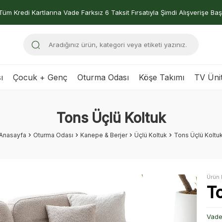
Tüm Kredi Kartlarına Vade Farksız 6 Taksit Fırsatıyla Şimdi Alışverişe Baş
ı
Çocuk + Genç
Oturma Odası
Köşe Takımı
TV Ünit
Tons Üçlü Koltuk
Anasayfa
Oturma Odası
Kanepe & Berjer
Üçlü Koltuk
Tons Üçlü Koltu
Ürün 
T
Vade 