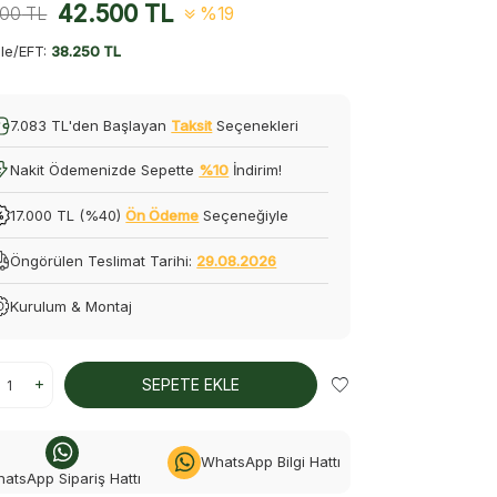
42.500
TL
500
TL
%19
le/EFT:
38.250 TL
7.083 TL'den Başlayan
Taksit
Seçenekleri
Nakit Ödemenizde Sepette
%10
İndirim!
17.000 TL (%40)
Ön Ödeme
Seçeneğiyle
Öngörülen Teslimat Tarihi:
29.08.2026
Kurulum & Montaj
SEPETE EKLE
WhatsApp Bilgi Hattı
atsApp Sipariş Hattı