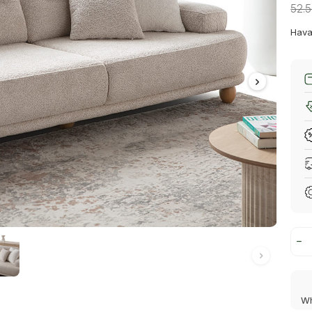
52.
Hava
Wh