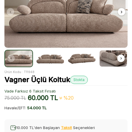
Ürün Kodu :
T11948
Vagner Üçlü Koltuk
Stokta
Vade Farksız 6 Taksit Fırsatı
60.000
TL
75.000
TL
%20
Havale/EFT:
54.000 TL
10.000 TL'den Başlayan
Taksit
Seçenekleri