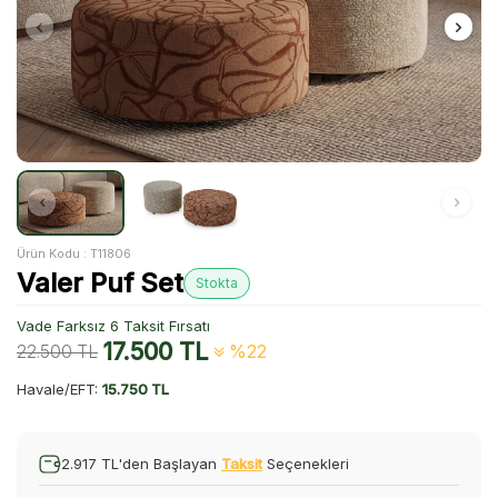
Ürün Kodu :
T11806
Valer Puf Set
Stokta
Vade Farksız 6 Taksit Fırsatı
17.500
TL
22.500
TL
%22
Havale/EFT:
15.750 TL
2.917 TL'den Başlayan
Taksit
Seçenekleri