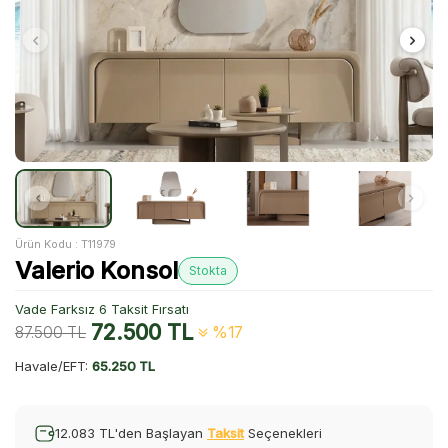
Ürün Kodu :
T11979
Valerio Konsol
Stokta
Vade Farksız 6 Taksit Fırsatı
72.500
TL
87.500
TL
%17
Havale/EFT:
65.250 TL
12.083 TL'den Başlayan
Taksit
Seçenekleri