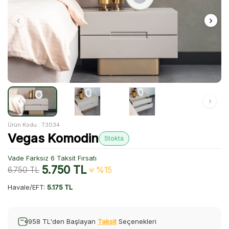
Ürün Kodu :
T3034
Vegas Komodin
Stokta
Vade Farksız 6 Taksit Fırsatı
5.750
TL
6.750
TL
%15
Havale/EFT:
5.175 TL
958 TL'den Başlayan
Taksit
Seçenekleri