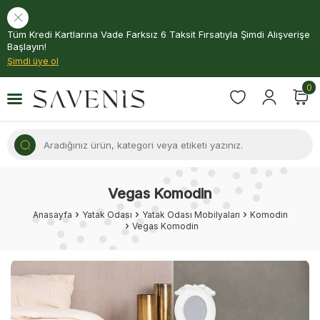
Tüm Kredi Kartlarına Vade Farksız 6 Taksit Fırsatıyla Şimdi Alışverişe
Başlayın!
Şimdi üye ol
0
Vegas Komodin
Anasayfa
Yatak Odası
Yatak Odası Mobilyaları
Komodin
Vegas Komodin