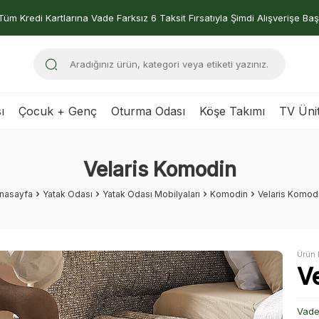
Tüm Kredi Kartlarına Vade Farksız 6 Taksit Fırsatıyla Şimdi Alışverişe Baş
ı
Çocuk + Genç
Oturma Odası
Köşe Takımı
TV Ünit
Velaris Komodin
nasayfa
Yatak Odası
Yatak Odası Mobilyaları
Komodin
Velaris Komod
Ürün 
V
Vade 