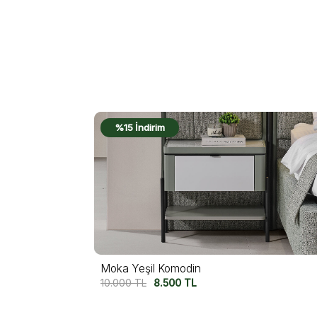
%15 İndirim
Moka Siyah Komodin
10.000
TL
8.500
TL