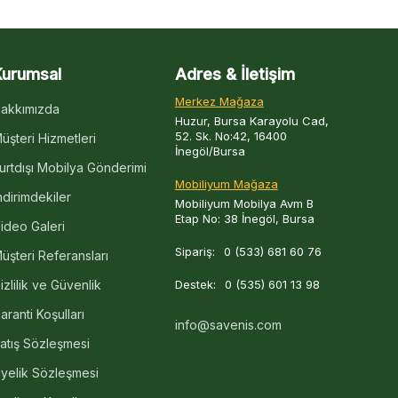
Kurumsal
Adres & İletişim
Merkez Mağaza
akkımızda
Huzur, Bursa Karayolu Cad,
52. Sk. No:42, 16400
üşteri Hizmetleri
İnegöl/Bursa
urtdışı Mobilya Gönderimi
Mobiliyum Mağaza
ndirimdekiler
Mobiliyum Mobilya Avm B
Etap No: 38 İnegöl, Bursa
ideo Galeri
Sipariş:
0 (533) 681 60 76
üşteri Referansları
izlilik ve Güvenlik
Destek:
0 (535) 601 13 98
aranti Koşulları
info@savenis.com
atış Sözleşmesi
yelik Sözleşmesi