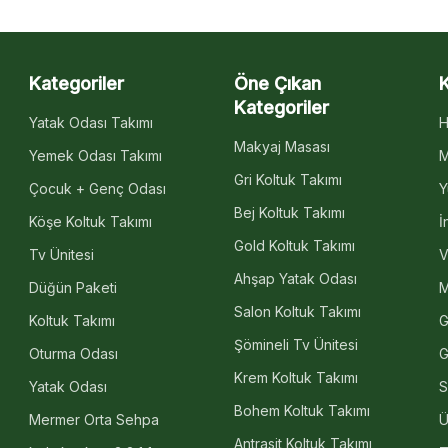
Kategoriler
Öne Çıkan
Kategoriler
Yatak Odası Takımı
H
Makyaj Masası
Yemek Odası Takımı
M
Gri Koltuk Takımı
Çocuk + Genç Odası
Y
Bej Koltuk Takımı
Köşe Koltuk Takımı
İ
Gold Koltuk Takımı
Tv Ünitesi
V
Ahşap Yatak Odası
Düğün Paketi
M
Salon Koltuk Takımı
Koltuk Takımı
G
Şömineli Tv Ünitesi
Oturma Odası
G
Krem Koltuk Takımı
Yatak Odası
S
Bohem Koltuk Takımı
Mermer Orta Sehpa
Ü
Antrasit Koltuk Takımı