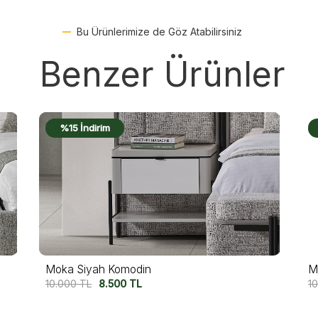
Bu Ürünlerimize de Göz Atabilirsiniz
Benzer Ürünler
%15 İndirim
Moka Komodin
N
10.000
TL
8.500
TL
12