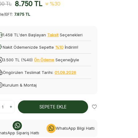
8.750
TL
00
TL
%30
le/EFT:
7.875 TL
1.458 TL'den Başlayan
Taksit
Seçenekleri
Nakit Ödemenizde Sepette
%10
İndirim!
3.500 TL (%40)
Ön Ödeme
Seçeneğiyle
Öngörülen Teslimat Tarihi:
01.09.2026
Kurulum & Montaj
SEPETE EKLE
WhatsApp Bilgi Hattı
atsApp Sipariş Hattı