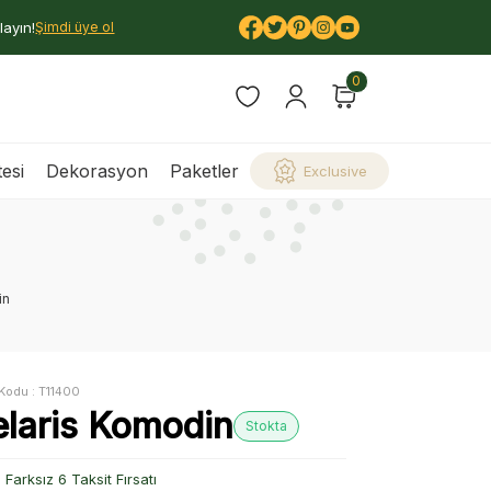
layın!
Şimdi üye ol
0
esi
Dekorasyon
Paketler
Exclusive
in
Kodu :
T11400
elaris Komodin
Stokta
Farksız 6 Taksit Fırsatı