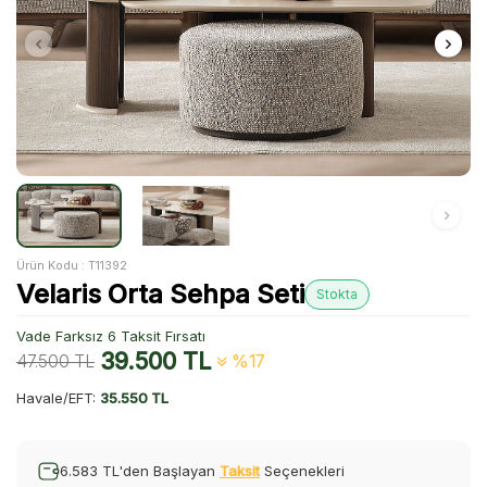
Ürün Kodu :
T11392
Velaris Orta Sehpa Seti
Stokta
Vade Farksız 6 Taksit Fırsatı
39.500
TL
47.500
TL
%17
Havale/EFT:
35.550 TL
6.583 TL'den Başlayan
Taksit
Seçenekleri