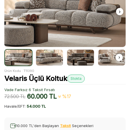
Ürün Kodu :
T11390
Velaris Üçlü Koltuk
Stokta
Vade Farksız 6 Taksit Fırsatı
60.000
TL
72.500
TL
%17
Havale/EFT:
54.000 TL
10.000 TL'den Başlayan
Taksit
Seçenekleri