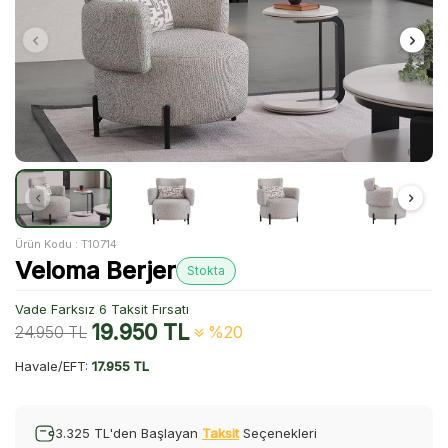
Ürün Kodu :
T10714
Veloma Berjer
Stokta
Vade Farksız 6 Taksit Fırsatı
19.950
TL
24.950
TL
%20
Havale/EFT:
17.955 TL
3.325 TL'den Başlayan
Taksit
Seçenekleri