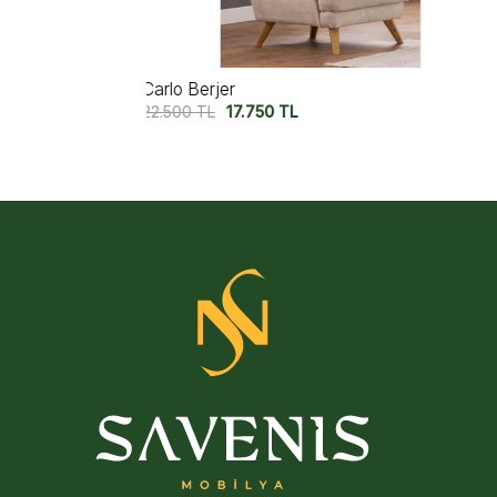
Capri Berjer V2
22.500
TL
17.750
TL