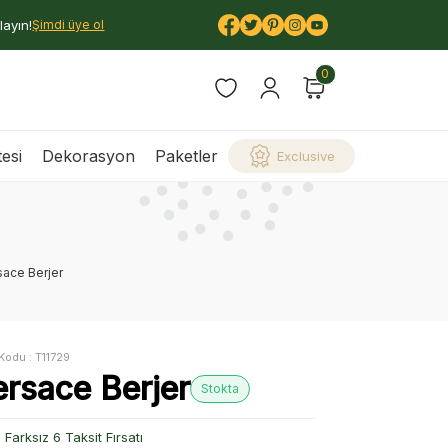
layın!
Şimdi üye ol
0
esi
Dekorasyon
Paketler
Exclusive
sace Berjer
Kodu :
T11729
ersace Berjer
Stokta
Farksız 6 Taksit Fırsatı