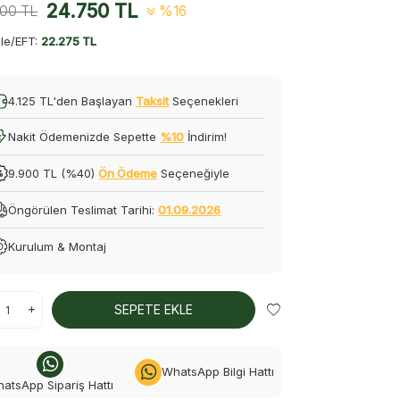
24.750
TL
500
TL
%16
le/EFT:
22.275 TL
4.125 TL'den Başlayan
Taksit
Seçenekleri
Nakit Ödemenizde Sepette
%10
İndirim!
9.900 TL (%40)
Ön Ödeme
Seçeneğiyle
Öngörülen Teslimat Tarihi:
01.09.2026
Kurulum & Montaj
SEPETE EKLE
WhatsApp Bilgi Hattı
atsApp Sipariş Hattı