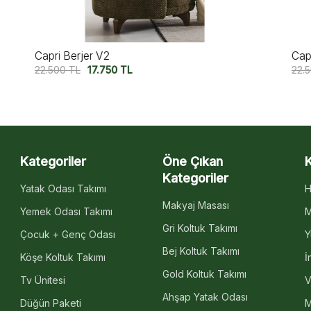
Capri Berjer
M
22.500
TL
17.750
TL
2
Kategoriler
Öne Çıkan
Kategoriler
Yatak Odası Takımı
H
Makyaj Masası
Yemek Odası Takımı
M
Gri Koltuk Takımı
Çocuk + Genç Odası
Y
Bej Koltuk Takımı
Köşe Koltuk Takımı
İ
Gold Koltuk Takımı
Tv Ünitesi
V
Ahşap Yatak Odası
Düğün Paketi
M