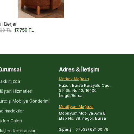
iura Berjer V2
Miura Berjer
2.500
TL
17.500
TL
22.500
TL
17
Kurumsal
Adres & İletişim
Merkez Mağaza
akkımızda
Huzur, Bursa Karayolu Cad,
52. Sk. No:42, 16400
üşteri Hizmetleri
İnegöl/Bursa
urtdışı Mobilya Gönderimi
Mobiliyum Mağaza
ndirimdekiler
Mobiliyum Mobilya Avm B
Etap No: 38 İnegöl, Bursa
ideo Galeri
Sipariş:
0 (533) 681 60 76
üşteri Referansları