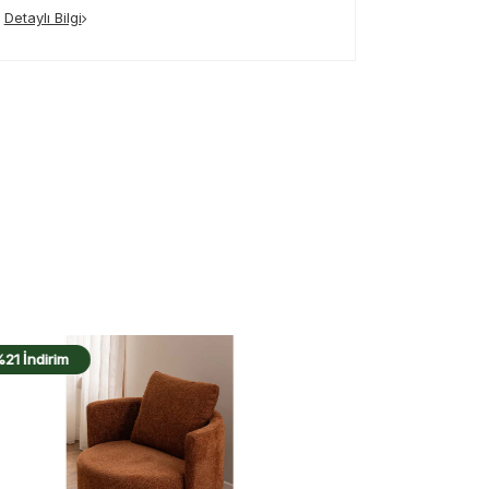
Detaylı Bilgi
%22 İndirim
%22 İndiri