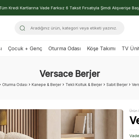
Tüm Kredi Kartlarına Vade Farksız 6 Taksit Fırsatıyla Şimdi Alışverişe Baş
ı
Çocuk + Genç
Oturma Odası
Köşe Takımı
TV Ünit
Versace Berjer
Oturma Odası
Kanepe & Berjer
Tekli Koltuk & Berjer
Sabit Berjer
Ver
Ürün 
V
Vade 