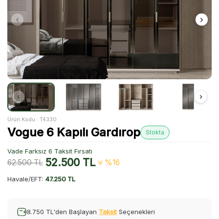
Ürün Kodu :
T4330
Vogue 6 Kapılı Gardırop
Stokta
Vade Farksız 6 Taksit Fırsatı
52.500
TL
62.500
TL
%16
Havale/EFT:
47.250 TL
8.750 TL'den Başlayan
Taksit
Seçenekleri