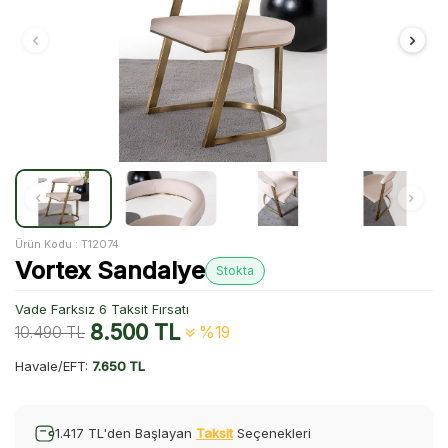
Ürün Kodu :
T12074
Vortex Sandalye
Stokta
Vade Farksız 6 Taksit Fırsatı
8.500
TL
10.490
TL
%19
Havale/EFT:
7.650 TL
1.417 TL'den Başlayan
Taksit
Seçenekleri