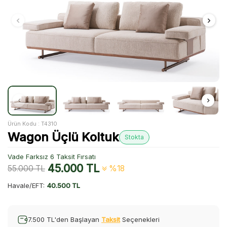
Ürün Kodu :
T4310
Wagon Üçlü Koltuk
Stokta
Vade Farksız 6 Taksit Fırsatı
45.000
TL
55.000
TL
%18
Havale/EFT:
40.500 TL
7.500 TL'den Başlayan
Taksit
Seçenekleri