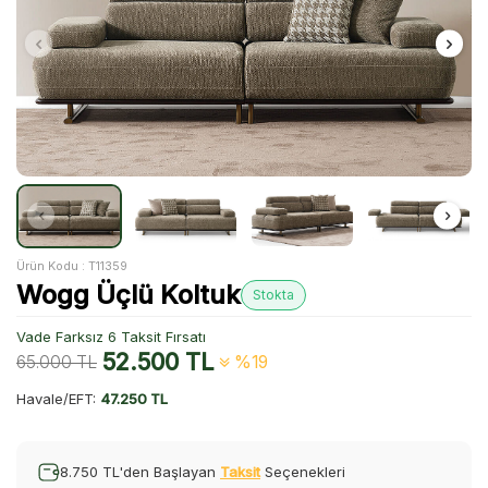
Ürün Kodu :
T11359
Wogg Üçlü Koltuk
Stokta
Vade Farksız 6 Taksit Fırsatı
52.500
TL
65.000
TL
%19
Havale/EFT:
47.250 TL
8.750 TL'den Başlayan
Taksit
Seçenekleri