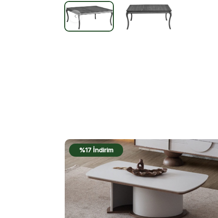
%17 İndirim
%18 İn