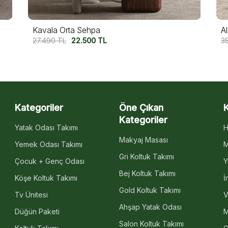
rta Sehpa
Almata Orta Sehpa S
L
22.500
TL
35.000
TL
29.500
T
Kategoriler
Öne Çıkan
Kategoriler
Yatak Odası Takımı
H
Makyaj Masası
Yemek Odası Takımı
M
Gri Koltuk Takımı
Çocuk + Genç Odası
Y
Bej Koltuk Takımı
Köşe Koltuk Takımı
İ
Gold Koltuk Takımı
Tv Ünitesi
V
Ahşap Yatak Odası
Düğün Paketi
M
Salon Koltuk Takımı