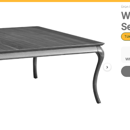
Ürün 
W
S
Tü
Wh