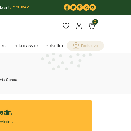
layın!
Şimdi üye ol
0
esi
Dekorasyon
Paketler
Exclusive
rta Sehpa
edir.
eksiniz.