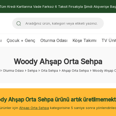
Tüm Kredi Kartlarına Vade Farksız 6 Taksit Fırsatıyla Şimdi Alışverişe Baş
ı
Çocuk + Genç
Oturma Odası
Köşe Takımı
TV Ünit
Woody Ahşap Orta Sehpa
Oturma Odası
Sehpa
Orta Sehpa
Ahşap Orta Sehpa
Woody Ahşap O
y Ahşap Orta Sehpa ürünü artık üretilmemekt
ürünler için
Ahşap Orta Sehpa
kategorisine
4
saniye sonra yönlendirilec