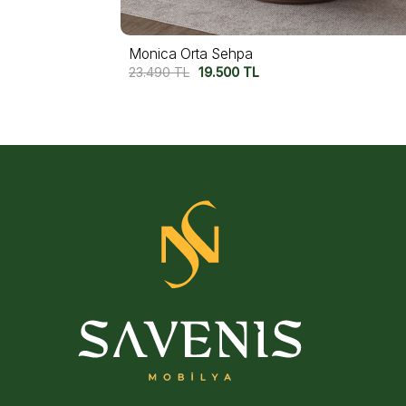
Monica Orta Sehpa
Kavala O
23.490
TL
19.500
TL
27.490
T