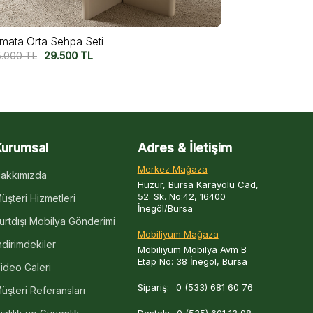
eti
Utopia Ceviz Orta Sehpa
L
32.500
TL
25.000
TL
Kurumsal
Adres & İletişim
Merkez Mağaza
akkımızda
Huzur, Bursa Karayolu Cad,
52. Sk. No:42, 16400
üşteri Hizmetleri
İnegöl/Bursa
urtdışı Mobilya Gönderimi
Mobiliyum Mağaza
ndirimdekiler
Mobiliyum Mobilya Avm B
Etap No: 38 İnegöl, Bursa
ideo Galeri
Sipariş:
0 (533) 681 60 76
üşteri Referansları
Destek:
0 (535) 601 13 98