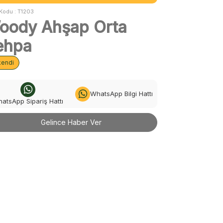
Kodu :
T1203
oody Ahşap Orta
ehpa
kendi
WhatsApp Bilgi Hattı
atsApp Sipariş Hattı
Gelince Haber Ver