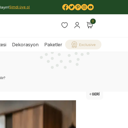
layın!
Şimdi üye ol
0
esi
Dekorasyon
Paketler
Exclusive
lir?
GERI