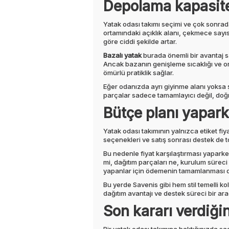
Depolama kapasite
Yatak odası takımı seçimi ve çok sonrad
ortamındaki açıklık alanı, çekmece sayısı
göre ciddi şekilde artar.
Bazalı yatak
burada önemli bir avantaj sa
Ancak bazanın genişleme sıcaklığı ve or
ömürlü pratiklik sağlar.
Eğer odanızda ayrı giyinme alanı yoksa şi
parçalar sadece tamamlayıcı değil, doğr
Bütçe planı yapar
Yatak odası takımının yalnızca etiket fi
seçenekleri ve satış sonrası destek de 
Bu nedenle fiyat karşılaştırması yaparken
mi, dağıtım parçaları ne, kurulum süreci n
yapanlar için ödemenin tamamlanması de
Bu yerde Savenis gibi hem stil temelli ko
dağıtım avantajı ve destek süreci bir ara
Son kararı verdiğin