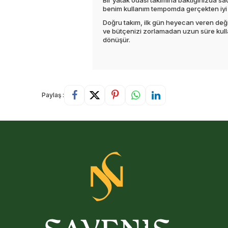
Bir yatak odası takımına baktığınızda s
benim kullanım tempomda gerçekten iyi ç
Doğru takım, ilk gün heyecan veren deği
ve bütçenizi zorlamadan uzun süre kulla
dönüşür.
Paylaş :