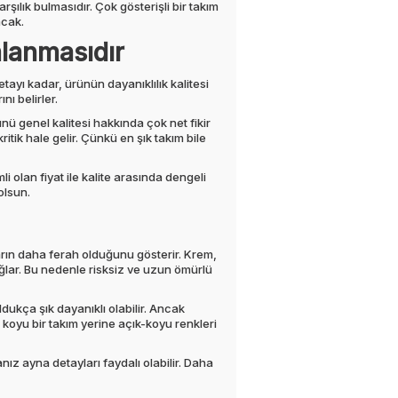
rşılık bulmasıdır. Çok gösterişli bir takım
acak.
mlanmasıdır
ayı kadar, ürünün dayanıklılık kalitesi
nı belirler.
nü genel kalitesi hakkında çok net fikir
itik hale gelir. Çünkü en şık takım bile
i olan fiyat ile kalite arasında dengeli
 olsun.
ların daha ferah olduğunu gösterir. Krem,
ağlar. Bu nedenle risksiz ve uzun ömürlü
ldukça şık dayanıklı olabilir. Ancak
koyu bir takım yerine açık-koyu renkleri
nız ayna detayları faydalı olabilir. Daha