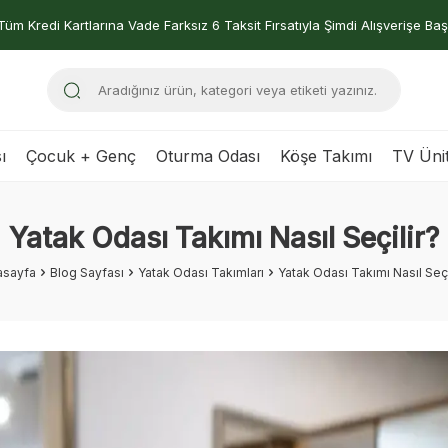
Tüm Kredi Kartlarına Vade Farksız 6 Taksit Fırsatıyla Şimdi Alışverişe Baş
ı
Çocuk + Genç
Oturma Odası
Köşe Takımı
TV Ünit
Yatak Odası Takımı Nasıl Seçilir?
asayfa
Blog Sayfası
Yatak Odası Takımları
Yatak Odası Takımı Nasıl Seçi