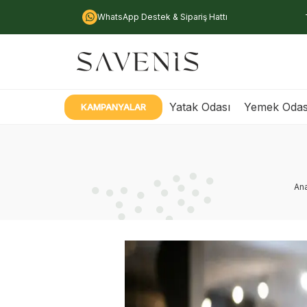
WhatsApp Destek & Sipariş Hattı
Yatak Odası
Yemek Odas
KAMPANYALAR
An