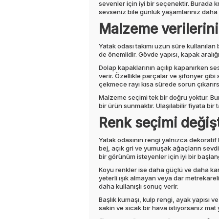
sevenler için iyi bir seçenektir. Burada k
sevseniz bile günlük yaşamlarınız daha
Malzeme verilerin
Yatak odası takımı uzun süre kullanılan 
de önemlidir. Gövde yapısı, kapak aralığı
Dolap kapaklarının açılıp kapanırken ses,
verir. Özellikle parçalar ve şifonyer gib
çekmece rayı kısa sürede sorun çıkarır
Malzeme seçimi tek bir doğru yoktur. Bura
bir ürün sunmaktır. Ulaşılabilir fiyata bir 
Renk seçimi değişt
Yatak odasının rengi yalnızca dekoratif 
bej, açık gri ve yumuşak ağaçların sevdi
bir görünüm isteyenler için iyi bir başlang
Koyu renkler ise daha güçlü ve daha karak
yeterli ışık almayan veya dar metrekarel
daha kullanışlı sonuç verir.
Başlık kumaşı, kulp rengi, ayak yapısı ve
sakin ve sıcak bir hava istiyorsanız mat 