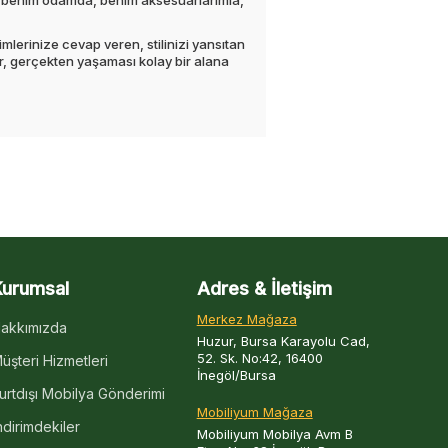
kım benim odamda, benim aksesuarlarımla,
lerinize cevap veren, stilinizi yansıtan
r, gerçekten yaşaması kolay bir alana
Kurumsal
Adres & İletişim
Merkez Mağaza
akkımızda
Huzur, Bursa Karayolu Cad,
52. Sk. No:42, 16400
üşteri Hizmetleri
İnegöl/Bursa
urtdışı Mobilya Gönderimi
Mobiliyum Mağaza
ndirimdekiler
Mobiliyum Mobilya Avm B