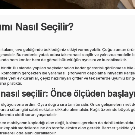
mı Nasıl Seçilir?
akımı, eve geldiğinde beklediğiniz etkiyi vermeyebilir. Çoğu zaman ürünün
leşmesidir. Bu nedenle yatak odası takımı nasıl seçilir ve yalnızca modelin
nında hem konfor hem de görsel bütünlüğün aynısını ve kurabilmektir.
an biridir. Bu alanda yapılan seçimler salon kadar gösterişli görünmese b
sı, komodinin gerçekten işe yaraması, şifonyerin depolama ihtiyacını karş
likle yeni ev kuranlar, çeyiz hazırlayan çiftler ve tek seferde uyumlu bir 
a pratiktir.
 nasıl seçilir: Önce ölçüden başlay
ölçüyü sona erdirir. Oysa doğru sıra tam tersidir. Önce gelişmelerin net de
arsa sütun gibi sabit noktalar dikkate alınmalıdır. Kağıt üzerinde büyük 
anında ciddi sorun yaşanabilir.
zca mobilyanın kapladığı alan değil, kalması gereken da dahil katılmalıdır.
Açılır kapaklı modellerde ise ön tarafta ekstra alan gerekir. Benzer şekilde yü
areli oda alanı daraltılabilir.