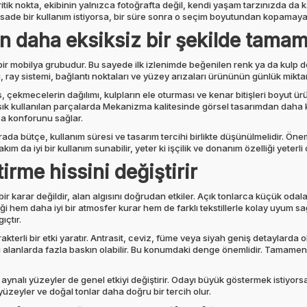
ritik nokta, ekibinin yalnızca fotoğrafta değil, kendi yaşam tarzınızda da ka
 sade bir kullanım istiyorsa, bir süre sonra o seçim boyutundan kopamay
in daha eksiksiz bir şekilde tama
bir mobilya grubudur. Bu sayede ilk izlenimde beğenilen renk ya da kulp det
, ray sistemi, bağlantı noktaları ve yüzey arızaları ürününün günlük miktarı
 çekmecelerin dağılımı, kulpların ele oturması ve kenar bitişleri boyut ürü
i sık kullanılan parçalarda Mekanizma kalitesinde görsel tasarımdan daha kr
sa konforunu sağlar.
da bütçe, kullanım süresi ve tasarım tercihi birlikte düşünülmelidir. Öneml
takım da iyi bir kullanım sunabilir, yeter ki işçilik ve donanım özelliği yeterli
irme hissini değiştirir
bir karar değildir, alan algısını doğrudan etkiler. Açık tonlarca küçük oda
ği hem daha iyi bir atmosfer kurar hem de farklı tekstillerle kolay uyum s
ıçtır.
terli bir etki yaratır. Antrasit, ceviz, füme veya siyah geniş detaylarda o
i alanlarda fazla baskın olabilir. Bu konumdaki denge önemlidir. Tamamen 
 aynalı yüzeyler de genel etkiyi değiştirir. Odayı büyük göstermek istiyorsa
yüzeyler ve doğal tonlar daha doğru bir tercih olur.