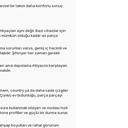
levsel bir takım daha konforlu sonuç
iyaçları aynı değil. Bazı cihazlar için
ında mümkün olduğu kadar az parça
a sorunları varsa, geniş iç hacimli ve
jlıdır. Şifonyer her zaman gerekli
nen ama depolama ihtiyacını karşılayan
alıdır.
bohem, country ya da daha sade çizgiler
 Çünkü ev bütünlüğü, parça parçayı
 süre kullanmak isteyen ve modası hızlı
itone profiller ve güçlü bir durma sunar.
, ahşap boyutları ve rahat görünüm