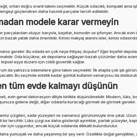
ğil, onları doğru oranlı takımı seçmektir. Küçük odacıklı, kompakt ama iş
ngeyi güçlendiren daha hacimli parçalar tercih edilebilir.
apmadan modele karar vermeyin
parçalardan oluşur: karyola, kayıtlar, komodin ve şifonyer. Ancak evin iht
in bazalı yatak daha önemlidir. Kimisi makyaj alanını ister, kimisi odas
nız gerekir: Bu odada en çok neye ihtiyaç duyulur? Eğer kıyafet depolam
olmalıdır. Oda küçükse, ek depolama sağlayan bazalı çözümler daha avanta
işisel eşya düzeni için ciddi güvenlik sağlar.
durum da yalnızca ödemelere göre takım seçmektir. İlk etapta çok şık görü
ayacaktı. Bu seçimde estetik kadar günlük kullanım senaryosu da doldurulm
ken tüm evde kalmayı düşünün
li, evin genel dekorasyon diliyle birlikte düşünülmelidir. Modern, lüks, 
unuza gidene değil, diğer odalarla kuracağı görmek de görmek gerekir.
temiz çizgileri, sade yüzeyleri ve zamansız görünümüyle öne çıkar. Uzun
ir tercihtir. Lüks çizgi ise daha gösterişli ayrıntılar, parlak yüzeyler, kap
ıcılar için uygundur, ancak küçük odalarda dikkatli bulundurulur.
daha yumuşak ve daha yaşanmış bir şey verir. Özellikle doğal genişlikler