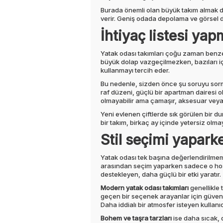
Burada önemli olan büyük takım almak de
verir. Geniş odada depolama ve görsel de
İhtiyaç listesi y
Yatak odası takımları çoğu zaman benzer 
büyük dolap vazgeçilmezken, bazıları iç
kullanmayı tercih eder.
Bu nedenle, sizden önce şu soruyu sorma
raf düzeni, güçlü bir apartman dairesi 
olmayabilir ama çamaşır, aksesuar veya k
Yeni evlenen çiftlerde sık görülen bir 
bir takım, birkaç ay içinde yetersiz olm
Stil seçimi yapar
Yatak odası tek başına değerlendirilmeme
arasından seçim yaparken sadece o hoş
destekleyen, daha güçlü bir etki yaratır.
Modern yatak odası takımları
genellikle 
geçen bir seçenek arayanlar için güvenli b
Daha iddialı bir atmosfer isteyen kullan
Bohem ve taşra tarzları
ise daha sıcak, 