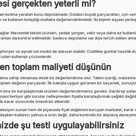
si gerçekten yeterli mi?
an kırılma yaratan konu depolamadır. Dolabın büyük parçacıkları, için ve
 ve kullanım kolaylığı mutlaka değerlendirilmelidir. İki kişinin eşyası yerle
ğlar. Mevsimlik tekstil ürünleri, yedek yorgan, valiz veya daha az kullanıla
anları da kontrol edilmelidir. Sadece depolama var diye tercih edilen ama
fonyer ve aynalı üst modül de işlevsel olabilir. Özellikle günlük hazırlık dü
udan kullanışlı çözümlerdir.
ken toplam maliyeti düşünün
yatına sahip olmaması eksik bir değerlendirme olur. Takım içeriği, malzeme
toplam değerin parçasıdır. İlk bakışta uygun görünen bir seçenek, sonuçta
 bire bir karşılaştırmalı ürünleri değerlendirmeniz gerekir. Gardırop sistem
asıl ilerliyor gibi sorular netleşmeden fiyatla karşılaştırmak sağlıklı değil
 karar sürecinde önemli bir etkendir.
leksiyon sunan hem de piyasada fiyat dağılımını koruyan markalar, karar sü
dayken kullanıcı yalnızca ürün değil, daha kontrollü bir alışveriş deneyimi 
izde şu testi uygulayabilirsiniz