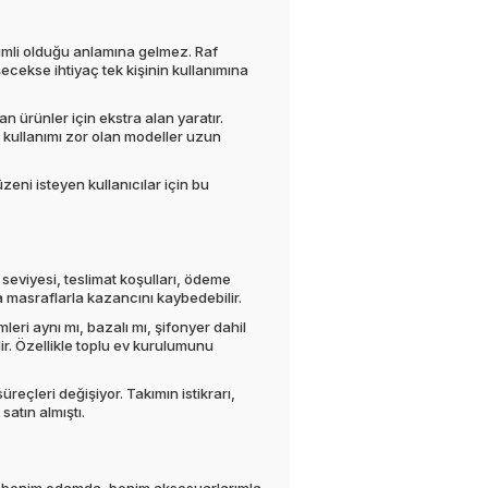
rimli olduğu anlamına gelmez. Raf
şecekse ihtiyaç tek kişinin kullanımına
n ürünler için ekstra alan yaratır.
 kullanımı zor olan modeller uzun
zeni isteyen kullanıcılar için bu
 seviyesi, teslimat koşulları, ödeme
 masraflarla kazancını kaybedebilir.
leri aynı mı, bazalı mı, şifonyer dahil
dir. Özellikle toplu ev kurulumunu
reçleri değişiyor. Takımın istikrarı,
satın almıştı.