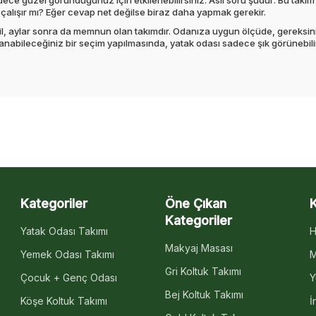
adece güzel göründüğünüz için etkilenebilirsiniz. Asıl soru şudur: Bu ta
alışır mı? Eğer cevap net değilse biraz daha yapmak gerekir.
l, aylar sonra da memnun olan takımdır. Odanıza uygun ölçüde, gereksinim
nabileceğiniz bir seçim yapılmasında, yatak odası sadece şık görünebili
Kategoriler
Öne Çıkan
Kategoriler
Yatak Odası Takımı
H
Makyaj Masası
Yemek Odası Takımı
M
Gri Koltuk Takımı
Çocuk + Genç Odası
Y
Bej Koltuk Takımı
Köşe Koltuk Takımı
İ