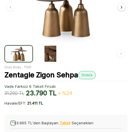
Ürün Kodu :
T561
Zentagle Zigon Sehpa
Stokta
Vade Farksız 6 Taksit Fırsatı
23.790
TL
31.290
TL
%24
Havale/EFT:
21.411 TL
3.965 TL'den Başlayan
Taksit
Seçenekleri