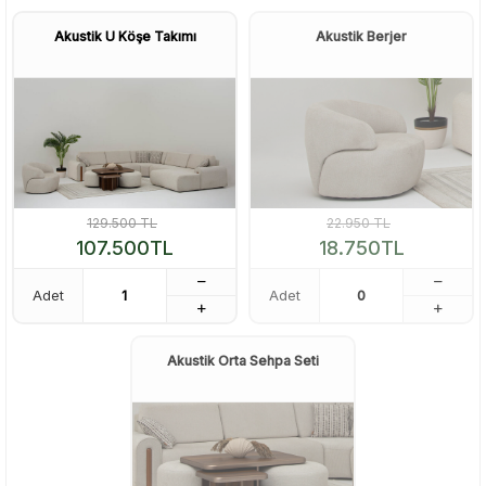
Akustik U Köşe Takımı
Akustik Berjer
129.500
TL
22.950
TL
107.500
TL
18.750
TL
Adet
Adet
Akustik Orta Sehpa Seti