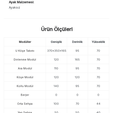
Ayak Malzemesi:
Ayaksız
Ürün Ölçüleri
Modüller
Genişlik
Derinlik
Yükseklik
U Köşe Takımı
370*350*165
95
70
Dinlenme Modül
120
165
70
Ara Modül
110
95
70
Köşe Modül
120
120
70
Kollu Modül
140
95
70
Berjer
0
0
0
Orta Sehpa
100
70
44
Yan Sehpa
50
50
40