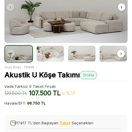
Ürün Kodu :
T8898
Akustik U Köşe Takımı
Stokta
Vade Farksız 9 Taksit Fırsatı
107.500
TL
129.500
TL
%17
Havale/EFT:
96.750 TL
17.917 TL'den Başlayan
Taksit
Seçenekleri