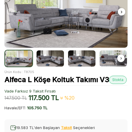
Ürün Kodu :
T8705
Alfeca L Köşe Koltuk Takımı V3
Stokta
Vade Farksız 9 Taksit Fırsatı
117.500
TL
147.500
TL
%20
Havale/EFT:
105.750 TL
19.583 TL'den Başlayan
Taksit
Seçenekleri