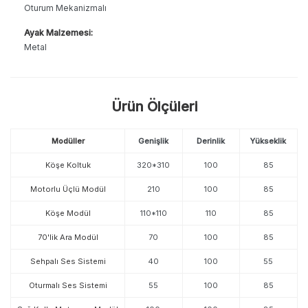
Oturum Mekanizmalı
Ayak Malzemesi:
Metal
Ürün Ölçüleri
Modüller
Genişlik
Derinlik
Yükseklik
Köşe Koltuk
320*310
100
85
Motorlu Üçlü Modül
210
100
85
Köşe Modül
110*110
110
85
70'lik Ara Modül
70
100
85
Sehpalı Ses Sistemi
40
100
55
Oturmalı Ses Sistemi
55
100
85