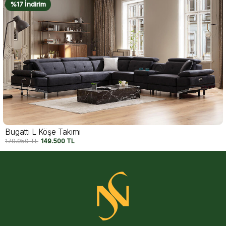
%18 İndirim
Ares L Köşe Takımı
179.500
TL
147.750
TL