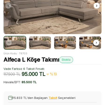
Ürün Kodu :
T8703
Alfeca L Köşe Takımı
Stokta
Vade Farksız 6 Taksit Fırsatı
95.000
TL
117.500
TL
%19
Havale/EFT:
85.500 TL
15.833 TL'den Başlayan
Taksit
Seçenekleri