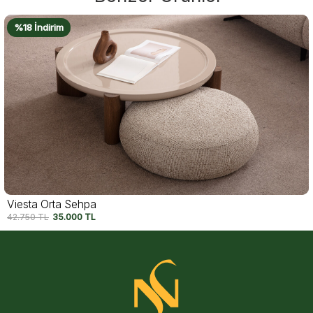
%18 İndirim
Viesta Orta Sehpa
42.750
TL
35.000
TL