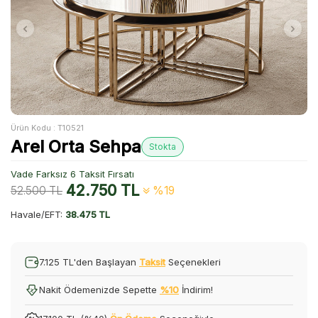
Ürün Kodu :
T10521
Arel Orta Sehpa
Stokta
Vade Farksız 6 Taksit Fırsatı
42.750
TL
52.500
TL
%19
Havale/EFT:
38.475 TL
7.125 TL'den Başlayan
Taksit
Seçenekleri
Nakit Ödemenizde Sepette
%10
İndirim!