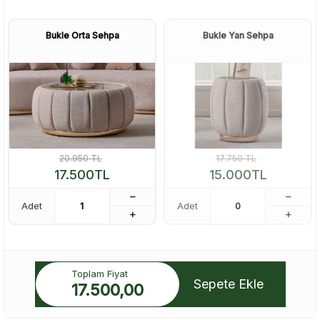
Bukle Orta Sehpa
Bukle Yan Sehpa
20.950
TL
17.750
TL
17.500
TL
15.000
TL
Adet
Adet
Toplam Fiyat
Sepete Ekle
17.500,00