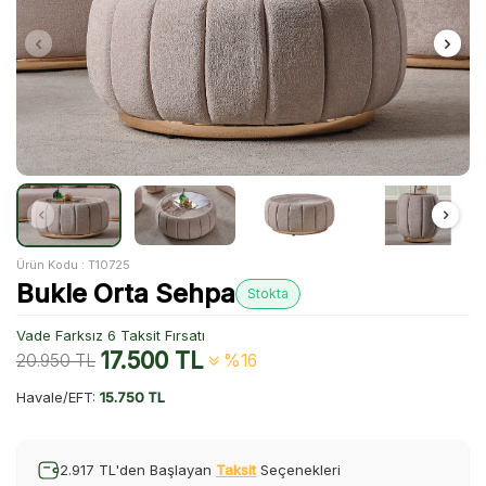
Ürün Kodu :
T10725
Bukle Orta Sehpa
Stokta
Vade Farksız 6 Taksit Fırsatı
17.500
TL
20.950
TL
%16
Havale/EFT:
15.750 TL
2.917 TL'den Başlayan
Taksit
Seçenekleri