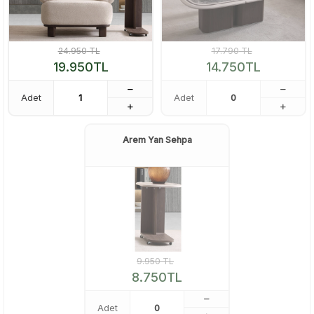
24.950
TL
17.790
TL
19.950
TL
14.750
TL
Adet
Adet
Arem Yan Sehpa
9.950
TL
8.750
TL
Adet