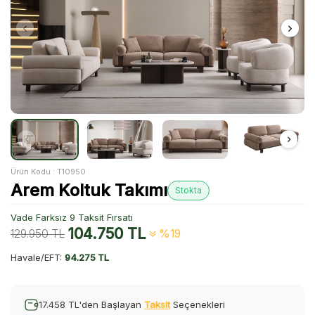
Ürün Kodu :
T10950
Arem Koltuk Takımı
Stokta
Vade Farksız 9 Taksit Fırsatı
104.750
TL
129.950
TL
%19
Havale/EFT:
94.275 TL
17.458 TL'den Başlayan
Taksit
Seçenekleri