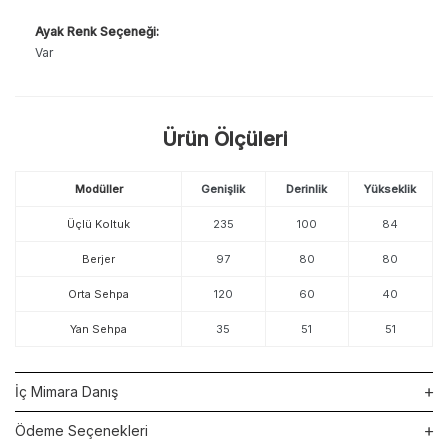
Ayak Renk Seçeneği:
Var
Ürün Ölçüleri
Modüller
Genişlik
Derinlik
Yükseklik
Üçlü Koltuk
235
100
84
Berjer
97
80
80
Orta Sehpa
120
60
40
Yan Sehpa
35
51
51
İç Mimara Danış
Ödeme Seçenekleri