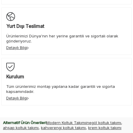
Yurt Dışı Teslimat
Ürünlerimizi Dünya'nın her yerine garantili ve sigortalı olarak
gönderiyoruz.
Detaylı Bilgi
Kurulum
Tüm ürünlerimiz montajı yapılana kadar garantili ve sigorta
kapsamındadır.
Detaylı Bilgi
Alternatif Ürün Önerileri
Modern Koltuk Takımı
inegöl koltuk takımı
,
ahşap koltuk takımı
,
kahverengi koltuk takımı
,
krem koltuk takımı