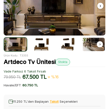
Ürün Kodu :
T3355
Artdeco Tv Ünitesi
Stokta
Vade Farksız 6 Taksit Fırsatı
67.500
TL
79.950
TL
%16
Havale/EFT:
60.750 TL
11.250 TL'den Başlayan
Taksit
Seçenekleri