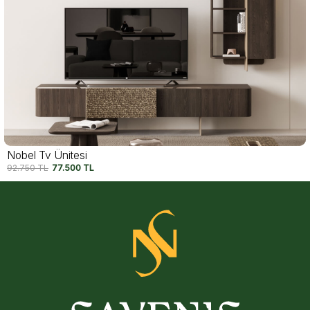
Noble Tv Ünitesi
145.000
TL
117.500
TL