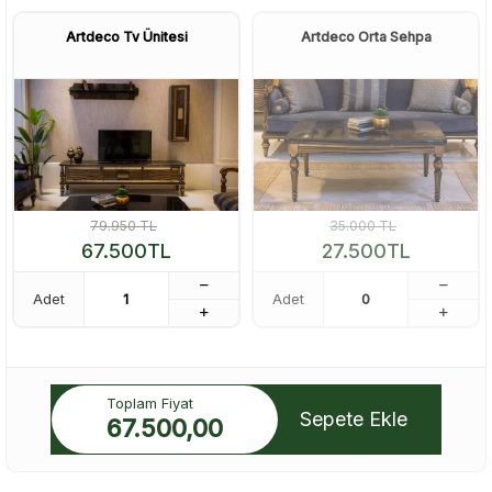
Artdeco Tv Ünitesi
Artdeco Orta Sehpa
79.950
TL
35.000
TL
67.500
TL
27.500
TL
Adet
Adet
Toplam Fiyat
Sepete Ekle
67.500,00