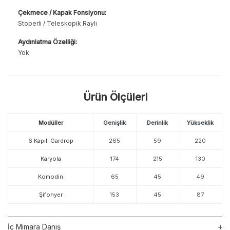
Çekmece / Kapak Fonsiyonu:
Stoperli / Teleskopik Raylı
Aydınlatma Özelliği:
Yok
Ürün Ölçüleri
Modüller
Genişlik
Derinlik
Yükseklik
6 Kapılı Gardrop
265
59
220
Karyola
174
215
130
Komodin
65
45
49
Şifonyer
153
45
87
İç Mimara Danış