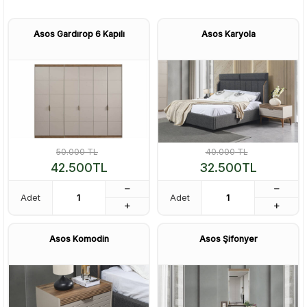
Asos Gardırop 6 Kapılı
Asos Karyola
50.000
TL
40.000
TL
42.500
TL
32.500
TL
Adet
Adet
Asos Komodin
Asos Şifonyer