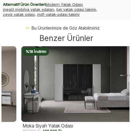
Alternatif Ürün Önerileri
Modern Yatak Odası
inegöl mobilya yatak odaları
,
bej yatak odası takımı
,
ceviz yatak odası
,
mdf-yatak-odasi-takimi
Bu Ürünlerimize de Göz Atabilirsiniz
Benzer Ürünler
%18 İndirim
Moka Siyah Yatak Odası