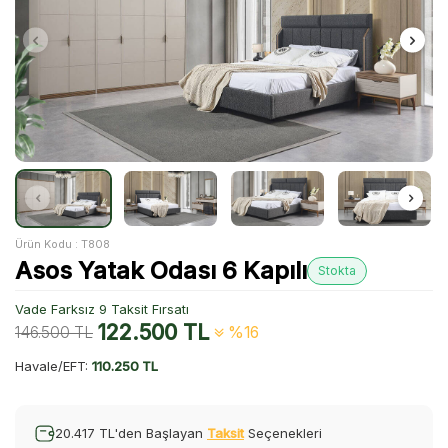
Ürün Kodu :
T808
Asos Yatak Odası 6 Kapılı
Stokta
Vade Farksız 9 Taksit Fırsatı
122.500
TL
146.500
TL
%16
Havale/EFT:
110.250 TL
20.417 TL'den Başlayan
Taksit
Seçenekleri