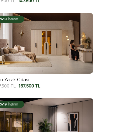
2.500
TL
147.500
TL
%19 İndirim
lo Yatak Odası
7.500
TL
167.500
TL
%19 İndirim