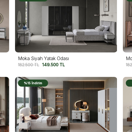
Moka Siyah Yatak Odası
Mo
182.500
TL
149.500
TL
18
%15 İndirim