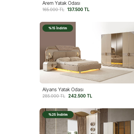
Arem Yatak Odası
165.000
TL
137.500
TL
%15 İndirim
Alyans Yatak Odası
285.000
TL
242.500
TL
%25 İndirim