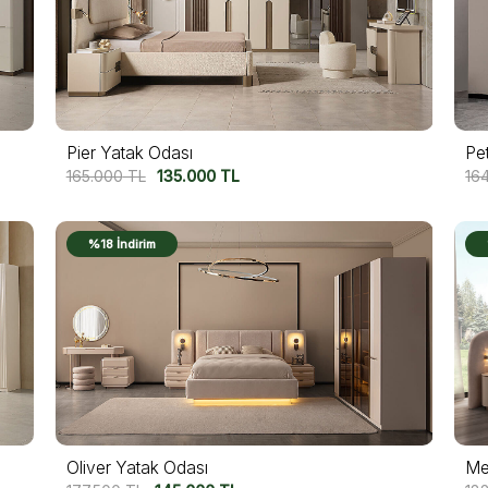
Pier Yatak Odası
Pe
165.000
TL
135.000
TL
16
%18 İndirim
Oliver Yatak Odası
Me