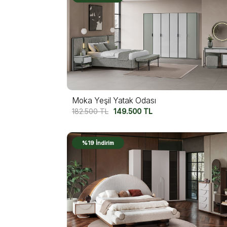
Moka Yeşil Yatak Odası
182.500
TL
149.500
TL
%19 İndirim