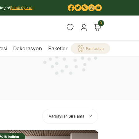
layın!
Şimdi üye ol
0
esi
Dekorasyon
Paketler
Exclusive
%18 İndirim