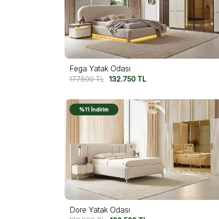
Fega Yatak Odası
177.500
TL
132.750
TL
%11 İndirim
Dore Yatak Odası