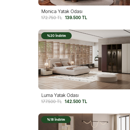
Monica Yatak Odası
172.750
TL
139.500
TL
%20 İndirim
Luma Yatak Odası
177.500
TL
142.500
TL
%18 İndirim