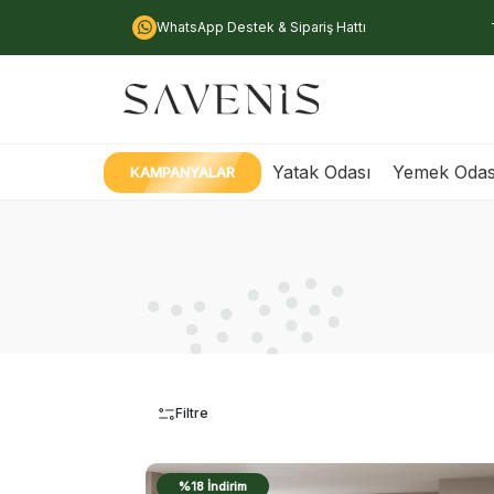
WhatsApp Destek & Sipariş Hattı
Yatak Odası
Yemek Odas
KAMPANYALAR
Filtre
%18 İndirim