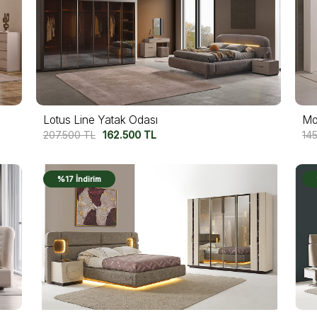
Lotus Line Yatak Odası
Mo
207.500
TL
162.500
TL
14
%17 İndirim