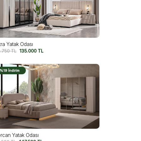
tra Yatak Odası
4.750
TL
135.000
TL
%19 İndirim
rcan Yatak Odası