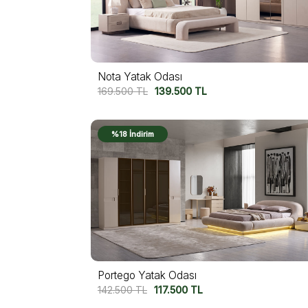
Nota Yatak Odası
169.500
TL
139.500
TL
%18 İndirim
Portego Yatak Odası
142.500
TL
117.500
TL