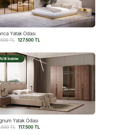
anca Yatak Odası
7.500
TL
127.500
TL
%18 İndirim
gnum Yatak Odası
2.500
TL
117.500
TL