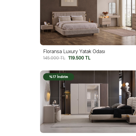
Floransa Luxury Yatak Odası
145.000
TL
119.500
TL
%17 İndirim