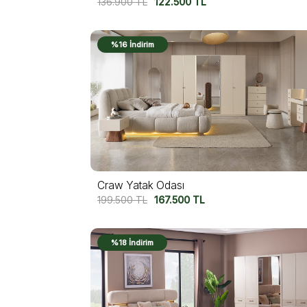
136.900
TL
122.500
TL
%16 İndirim
Craw Yatak Odası
199.500
TL
167.500
TL
%18 İndirim