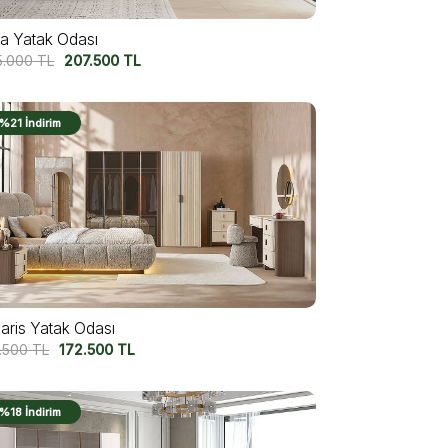
ya Yatak Odası
5.000
TL
207.500
TL
%21 İndirim
laris Yatak Odası
7.500
TL
172.500
TL
%18 İndirim