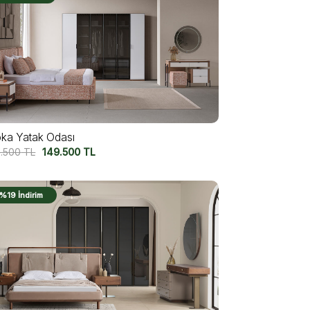
ka Yatak Odası
2.500
TL
149.500
TL
%19 İndirim