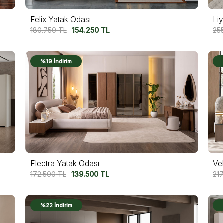
Felix Yatak Odası
Li
180.750
TL
154.250
TL
25
%19 İndirim
Electra Yatak Odası
Ve
172.500
TL
139.500
TL
21
%22 İndirim