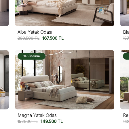
Alba Yatak Odası
Bl
209.500
TL
167.500
TL
15
%5 İndirim
Magna Yatak Odası
Re
157.500
TL
149.500
TL
14