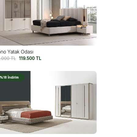
no Yatak Odası
5.000
TL
119.500
TL
%18 İndirim