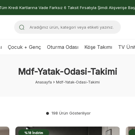
Tüm Kredi Kartlarına Vade Farksız 6 Taksit Fırsatıyla Şimdi Alışverişe Baş
ı
Çocuk + Genç
Oturma Odası
Köşe Takımı
TV Ünit
Mdf-Yatak-Odasi-Takimi
Anasayfa
Mdf-Yatak-Odasi-Takimi
198 Ürün Gösteriliyor
%18 İndirim