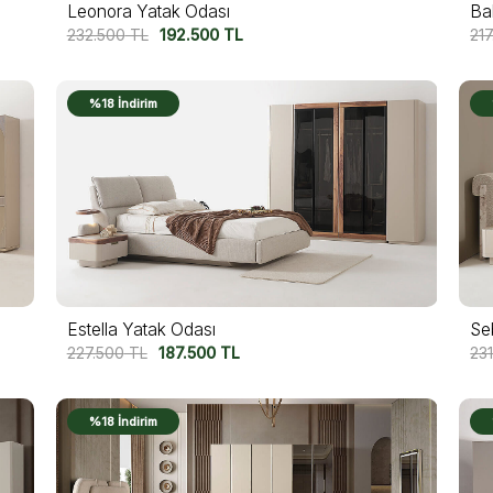
Leonora Yatak Odası
Ba
232.500
TL
192.500
TL
21
%18 İndirim
Estella Yatak Odası
Se
227.500
TL
187.500
TL
23
%18 İndirim