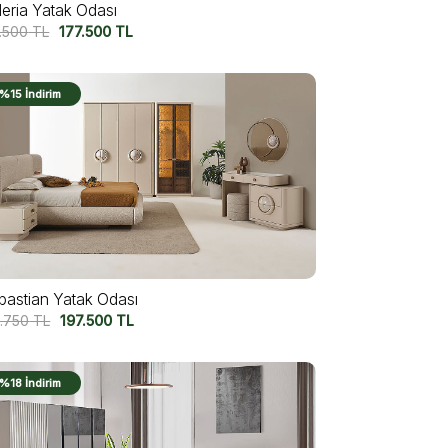
leria Yatak Odası
7.500
TL
177.500
TL
%15 İndirim
bastian Yatak Odası
1.750
TL
197.500
TL
%18 İndirim