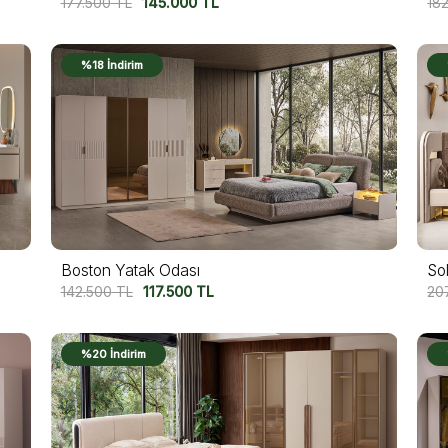
177.500
TL
145.000
TL
18
%18 İndirim
Boston Yatak Odası
So
142.500
TL
117.500
TL
20
%20 İndirim