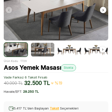
Ürün Kodu :
T729
Asos Yemek Masası
Stokta
Vade Farksız 6 Taksit Fırsatı
32.500
TL
40.000
TL
%19
Havale/EFT:
29.250 TL
5.417 TL'den Başlayan
Taksit
Seçenekleri