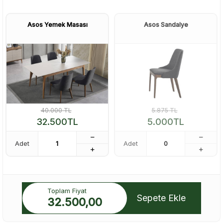
Asos Yemek Masası
Asos Sandalye
40.000
TL
5.875
TL
32.500
TL
5.000
TL
Adet
Adet
Toplam Fiyat
Sepete Ekle
32.500,00