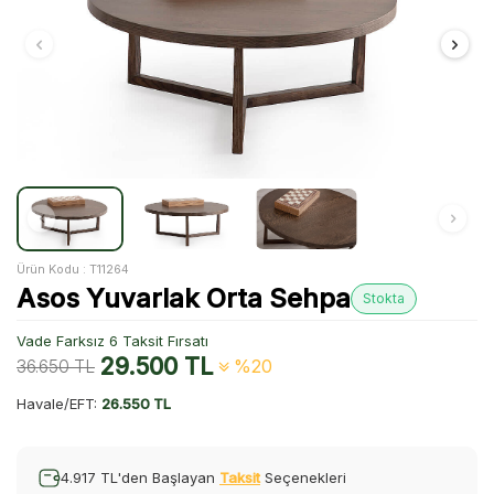
Ürün Kodu :
T11264
Asos Yuvarlak Orta Sehpa
Stokta
Vade Farksız 6 Taksit Fırsatı
29.500
TL
36.650
TL
%20
Havale/EFT:
26.550 TL
4.917 TL'den Başlayan
Taksit
Seçenekleri