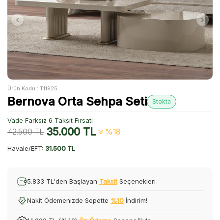
Ürün Kodu :
T11925
Bernova Orta Sehpa Seti
Stokta
Vade Farksız 6 Taksit Fırsatı
35.000
TL
42.500
TL
%18
Havale/EFT:
31.500 TL
5.833 TL'den Başlayan
Taksit
Seçenekleri
Nakit Ödemenizde Sepette
%10
İndirim!