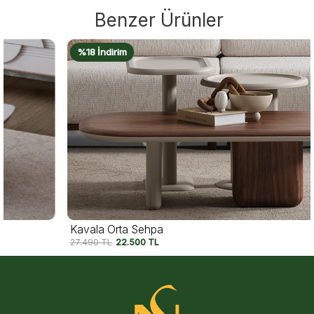
Benzer Ürünler
%18 İndirim
Kavala Orta Sehpa
27.490
TL
22.500
TL