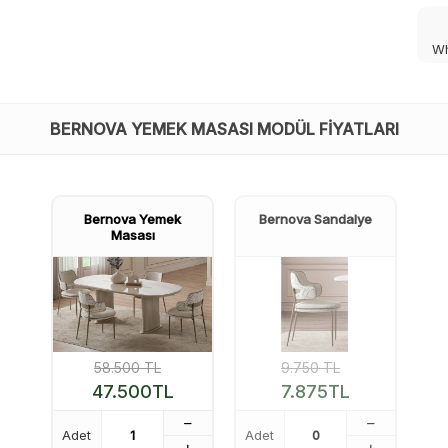
Wh
BERNOVA YEMEK MASASI MODÜL FIYATLARI
Bernova Yemek
Bernova Sandalye
Masası
58.500
TL
9.750
TL
47.500
TL
7.875
TL
Adet
Adet