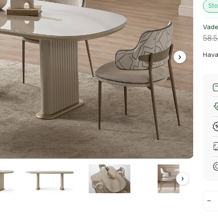
Sto
Vade 
58.
Hava