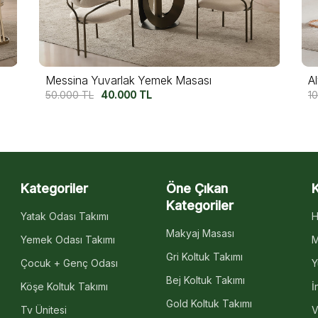
Alyans Yemek Masası
A
100.000
TL
87.500
TL
9
Kategoriler
Öne Çıkan
Kategoriler
Yatak Odası Takımı
H
Makyaj Masası
Yemek Odası Takımı
M
Gri Koltuk Takımı
Çocuk + Genç Odası
Y
Bej Koltuk Takımı
Köşe Koltuk Takımı
İ
Gold Koltuk Takımı
Tv Ünitesi
V