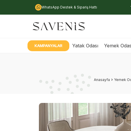
WhatsApp Destek & Sipariş Hattı
Yatak Odası
Yemek Odas
KAMPANYALAR
Anasayfa
Yemek Od