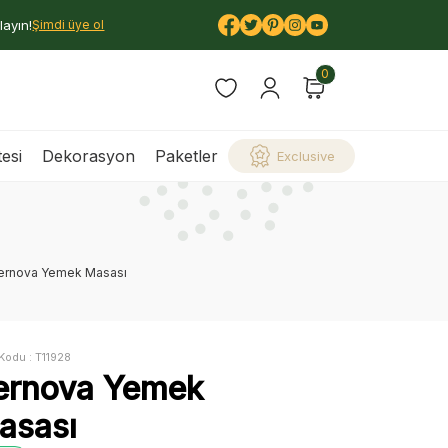
layın!
Şimdi üye ol
0
esi
Dekorasyon
Paketler
Exclusive
ernova Yemek Masası
Kodu :
T11928
ernova Yemek
asası