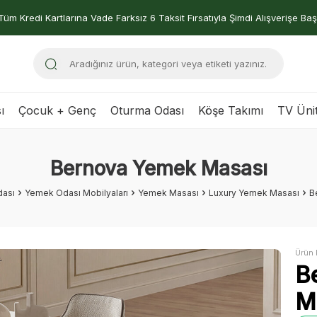
Tüm Kredi Kartlarına Vade Farksız 6 Taksit Fırsatıyla Şimdi Alışverişe Baş
ı
Çocuk + Genç
Oturma Odası
Köşe Takımı
TV Ünit
Bernova Yemek Masası
ası
Yemek Odası Mobilyaları
Yemek Masası
Luxury Yemek Masası
B
Ürün 
B
M