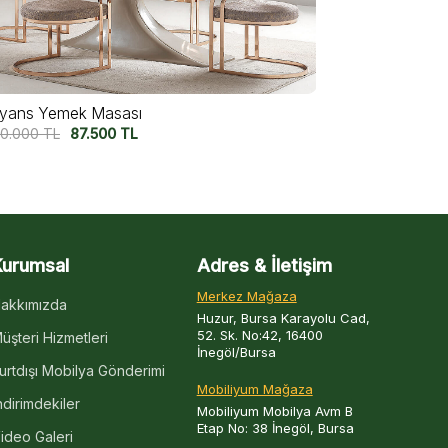
rel Yemek Masası
Velmora Yem
0.000
TL
75.000
TL
77.500
TL
65
Kurumsal
Adres & İletişim
Merkez Mağaza
akkımızda
Huzur, Bursa Karayolu Cad,
52. Sk. No:42, 16400
üşteri Hizmetleri
İnegöl/Bursa
urtdışı Mobilya Gönderimi
Mobiliyum Mağaza
ndirimdekiler
Mobiliyum Mobilya Avm B
Etap No: 38 İnegöl, Bursa
ideo Galeri