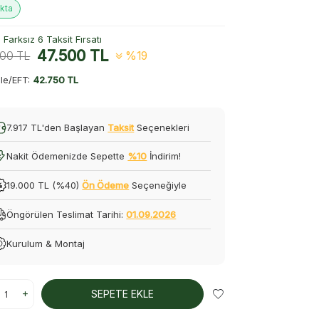
kta
Farksız 6 Taksit Fırsatı
47.500
TL
500
TL
%19
le/EFT:
42.750 TL
7.917 TL'den Başlayan
Taksit
Seçenekleri
Nakit Ödemenizde Sepette
%10
İndirim!
19.000 TL (%40)
Ön Ödeme
Seçeneğiyle
Öngörülen Teslimat Tarihi:
01.09.2026
Kurulum & Montaj
SEPETE EKLE