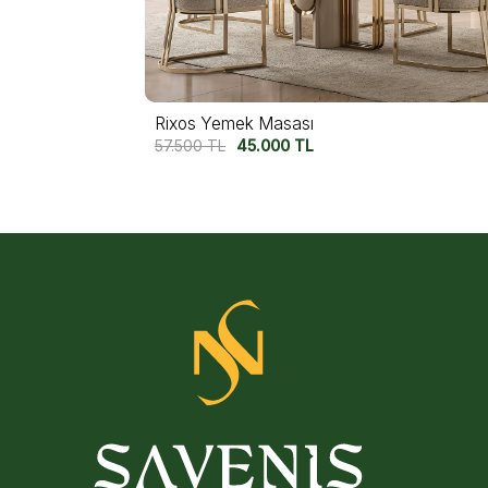
Messina Yuvarlak Yemek Masası
50.000
TL
40.000
TL