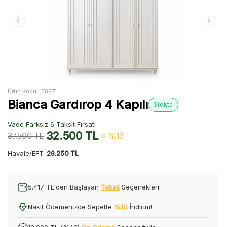
Ürün Kodu :
T8671
Bianca Gardırop 4 Kapılı
Stokta
Vade Farksız 6 Taksit Fırsatı
32.500
TL
37.500
TL
%13
Havale/EFT:
29.250 TL
5.417 TL'den Başlayan
Taksit
Seçenekleri
Nakit Ödemenizde Sepette
%10
İndirim!