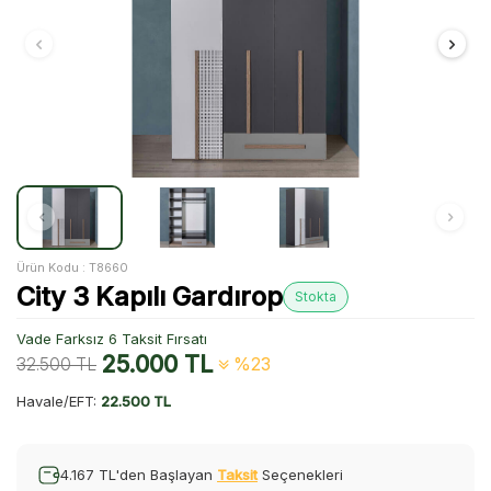
Ürün Kodu :
T8660
City 3 Kapılı Gardırop
Stokta
Vade Farksız 6 Taksit Fırsatı
25.000
TL
32.500
TL
%23
Havale/EFT:
22.500 TL
4.167 TL'den Başlayan
Taksit
Seçenekleri