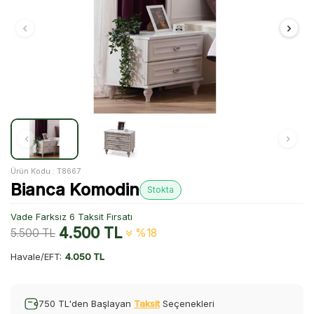
Ürün Kodu :
T8667
Bianca Komodin
Stokta
Vade Farksız 6 Taksit Fırsatı
4.500
TL
5.500
TL
%18
Havale/EFT:
4.050 TL
750 TL'den Başlayan
Taksit
Seçenekleri