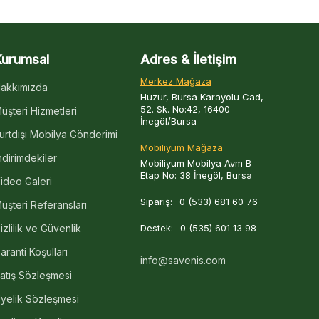
Kurumsal
Adres & İletişim
Merkez Mağaza
akkımızda
Huzur, Bursa Karayolu Cad,
52. Sk. No:42, 16400
üşteri Hizmetleri
İnegöl/Bursa
urtdışı Mobilya Gönderimi
Mobiliyum Mağaza
ndirimdekiler
Mobiliyum Mobilya Avm B
Etap No: 38 İnegöl, Bursa
ideo Galeri
Sipariş:
0 (533) 681 60 76
üşteri Referansları
izlilik ve Güvenlik
Destek:
0 (535) 601 13 98
aranti Koşulları
info@savenis.com
atış Sözleşmesi
yelik Sözleşmesi