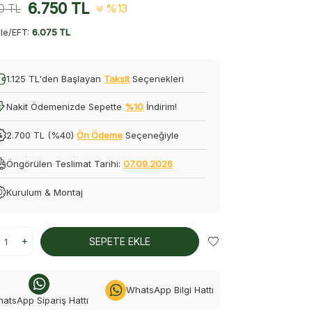
6.750
TL
0
TL
%13
le/EFT:
6.075 TL
1.125 TL'den Başlayan
Taksit
Seçenekleri
Nakit Ödemenizde Sepette
%10
İndirim!
2.700 TL (%40)
Ön Ödeme
Seçeneğiyle
Öngörülen Teslimat Tarihi:
07.09.2026
Kurulum & Montaj
SEPETE EKLE
WhatsApp Bilgi Hattı
atsApp Sipariş Hattı