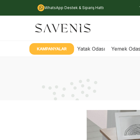
WhatsApp Destek & Sipariş Hattı
Yatak Odası
Yemek Odas
KAMPANYALAR