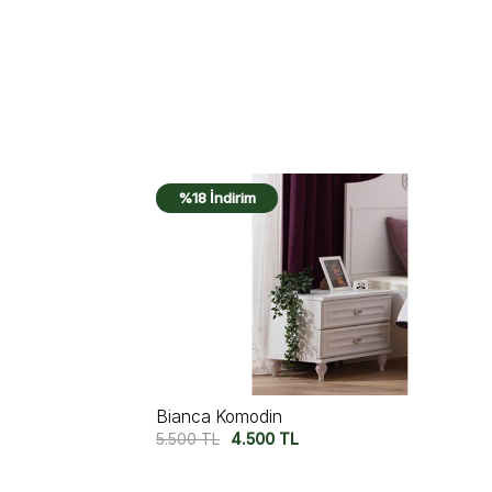
%17 İndirim
City Komodin
6.000
TL
5.000
TL