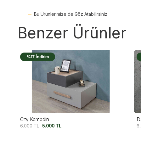
Bu Ürünlerimize de Göz Atabilirsiniz
Benzer Ürünler
%12 İndirim
Dark Point Komodin
H
6.250
TL
5.500
TL
6