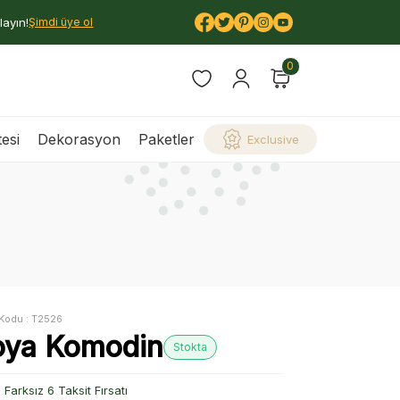
layın!
Şimdi üye ol
0
esi
Dekorasyon
Paketler
Exclusive
Kodu :
T2526
oya Komodin
Stokta
Farksız 6 Taksit Fırsatı