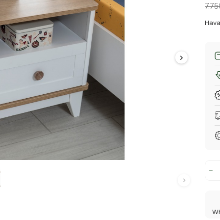
7.75
Hava
Wh