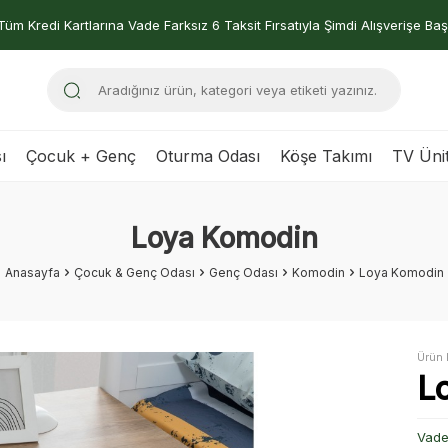
Tüm Kredi Kartlarına Vade Farksız 6 Taksit Fırsatıyla Şimdi Alışverişe Baş
ı
Çocuk + Genç
Oturma Odası
Köşe Takımı
TV Ünit
Loya Komodin
Anasayfa
Çocuk & Genç Odası
Genç Odası
Komodin
Loya Komodin
Ürün 
L
Vade 