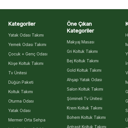
Kategoriler
Öne Çıkan
Kategoriler
Yatak Odası Takımı
H
Makyaj Masası
Yemek Odası Takımı
M
Gri Koltuk Takımı
Çocuk + Genç Odası
Y
Bej Koltuk Takımı
Köşe Koltuk Takımı
İ
Gold Koltuk Takımı
Tv Ünitesi
V
Ahşap Yatak Odası
Düğün Paketi
M
Salon Koltuk Takımı
Koltuk Takımı
G
Şömineli Tv Ünitesi
Oturma Odası
G
Krem Koltuk Takımı
Yatak Odası
S
Bohem Koltuk Takımı
Mermer Orta Sehpa
Ü
Antrasit Koltuk Takımı