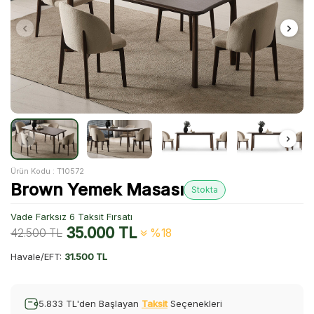
Ürün Kodu :
T10572
Brown Yemek Masası
Stokta
Vade Farksız 6 Taksit Fırsatı
35.000
TL
42.500
TL
%18
Havale/EFT:
31.500 TL
5.833 TL'den Başlayan
Taksit
Seçenekleri