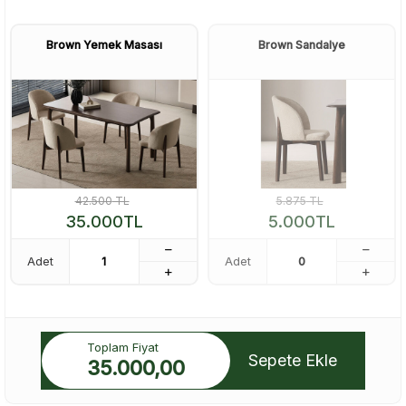
Brown Yemek Masası
Brown Sandalye
42.500
TL
5.875
TL
35.000
TL
5.000
TL
Adet
Adet
Toplam Fiyat
Sepete Ekle
35.000,00