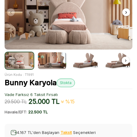
Ürün Kodu :
T1991
Bunny Karyola
Stokta
Vade Farksız 6 Taksit Fırsatı
25.000
TL
29.500
TL
%15
Havale/EFT:
22.500 TL
4.167 TL'den Başlayan
Taksit
Seçenekleri