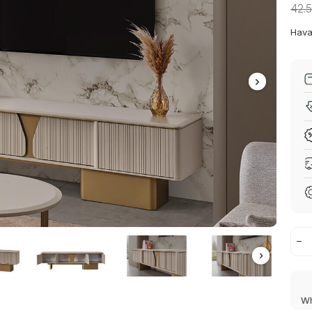
42.
Hava
Wh