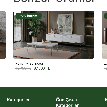
%18 İndirim
Luma Tv Sehpası
E
42.500
TL
35.000
TL
4
Kategoriler
Öne Çıkan
Kategoriler