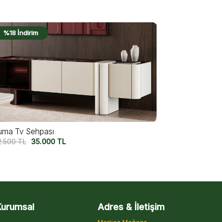
%17 İndirim
%20 İndiri
lectra Tv Sehpası
Auren Ceviz
5.000
TL
37.500
TL
59.500
TL
4
Kurumsal
Adres & İletişim