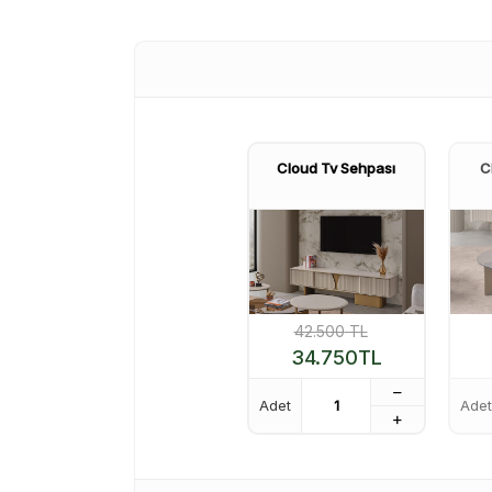
Cloud Tv Sehpası
C
42.500
TL
34.750
TL
Adet
Adet