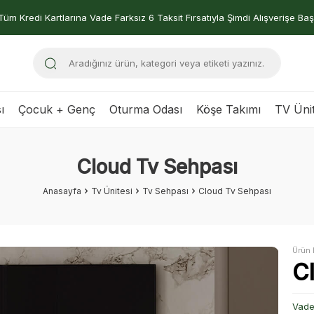
Tüm Kredi Kartlarına Vade Farksız 6 Taksit Fırsatıyla Şimdi Alışverişe Baş
ı
Çocuk + Genç
Oturma Odası
Köşe Takımı
TV Ünit
Cloud Tv Sehpası
Anasayfa
Tv Ünitesi
Tv Sehpası
Cloud Tv Sehpası
Ürün 
C
Vade 