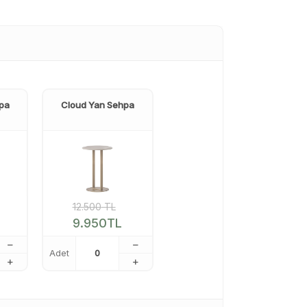
hpa
Cloud Yan Sehpa
12.500
TL
9.950
TL
Adet