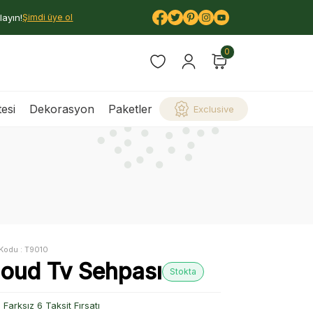
layın!
Şimdi üye ol
0
esi
Dekorasyon
Paketler
Exclusive
Kodu :
T9010
loud Tv Sehpası
Stokta
Farksız 6 Taksit Fırsatı