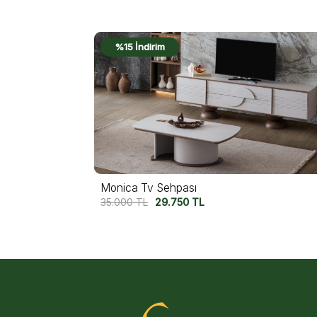
%18 İndirim
Felix Tv Sehpası
45.750
TL
37.500
TL