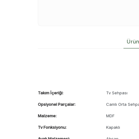
Ürün 
Takım İçeriği:
Tv Sehpası
Opsiyonel Parçalar:
Camlı Orta Sehp
Malzeme:
MDF
Tv Fonksiyonu:
Kapaklı
Ayak Malzemesi:
Ahşap