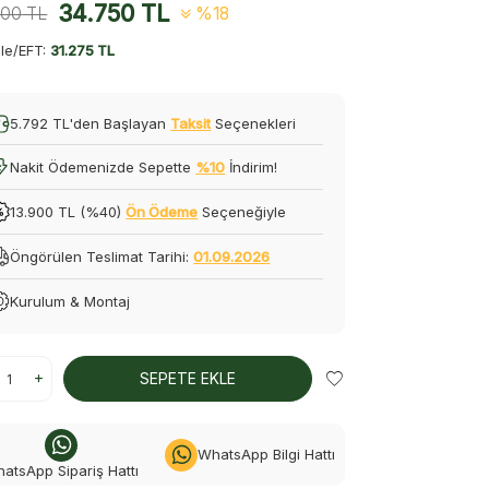
34.750
TL
500
TL
%18
le/EFT:
31.275 TL
5.792 TL'den Başlayan
Taksit
Seçenekleri
Nakit Ödemenizde Sepette
%10
İndirim!
13.900 TL (%40)
Ön Ödeme
Seçeneğiyle
Öngörülen Teslimat Tarihi:
01.09.2026
Kurulum & Montaj
SEPETE EKLE
WhatsApp Bilgi Hattı
atsApp Sipariş Hattı