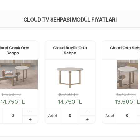
CLOUD TV SEHPASI MODÜL FIYATLARI
loud Camlı Orta
Cloud Büyük Orta
Cloud Orta Se
Sehpa
Sehpa
17.500
TL
16.750
TL
16.750
TL
14.750
TL
14.750
TL
13.500
TL
Adet
Adet