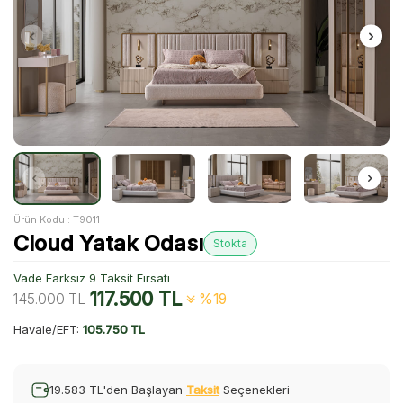
Ürün Kodu :
T9011
Cloud Yatak Odası
Stokta
Vade Farksız 9 Taksit Fırsatı
117.500
TL
145.000
TL
%19
Havale/EFT:
105.750 TL
19.583 TL'den Başlayan
Taksit
Seçenekleri