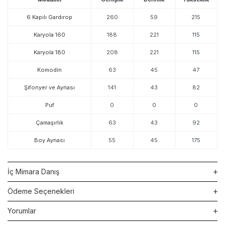
6 Kapılı Gardırop
260
59
215
Karyola 160
188
221
115
Karyola 180
208
221
115
Komodin
63
45
47
Şifonyer ve Aynası
141
43
82
Puf
0
0
0
Çamaşırlık
63
43
92
Boy Aynası
55
45
175
İç Mimara Danış
Ödeme Seçenekleri
Yorumlar