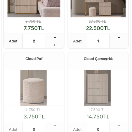
8.750
TL
27.500
TL
7.750
TL
22.500
TL
Adet
Adet
Cloud Puf
Cloud Çamaşırlık
4.750
TL
17.500
TL
3.750
TL
14.750
TL
Adet
Adet