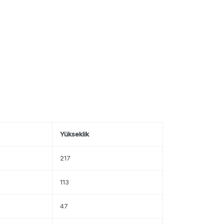
Yükseklik
217
113
47