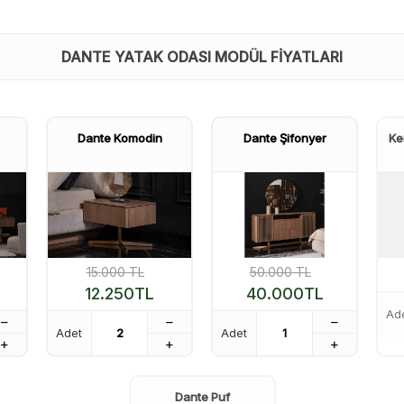
DANTE YATAK ODASI MODÜL FIYATLARI
Dante Komodin
Dante Şifonyer
Ke
15.000
TL
50.000
TL
12.250
TL
40.000
TL
Ad
Adet
Adet
Dante Puf