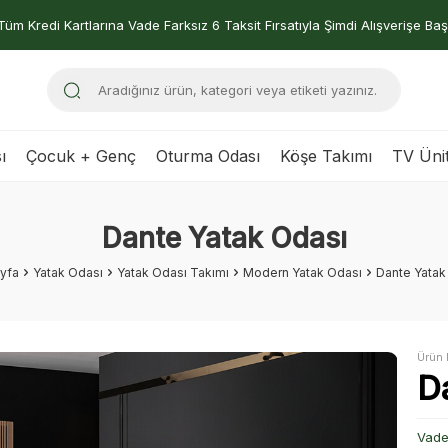
Tüm Kredi Kartlarına Vade Farksız 6 Taksit Fırsatıyla Şimdi Alışverişe Baş
ı
Çocuk + Genç
Oturma Odası
Köşe Takımı
TV Ünit
Dante Yatak Odası
yfa
Yatak Odası
Yatak Odası Takımı
Modern Yatak Odası
Dante Yatak
Ürün 
D
Vade 