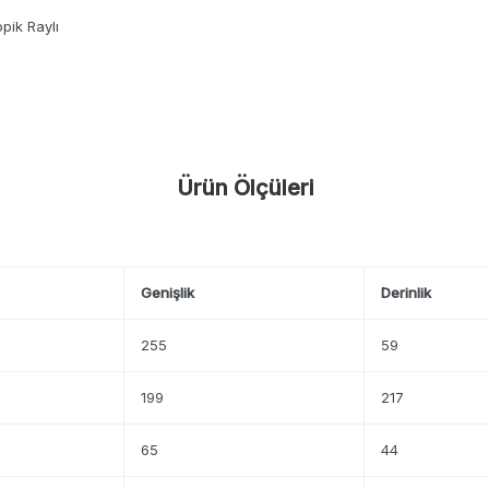
opik Raylı
Ürün Ölçüleri
Genişlik
Derinlik
255
59
199
217
65
44