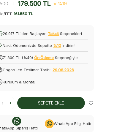
179.500
TL
.500
TL
%19
le/EFT:
161.550 TL
29.917 TL'den Başlayan
Taksit
Seçenekleri
Nakit Ödemenizde Sepette
%10
İndirim!
71.800 TL (%40)
Ön Ödeme
Seçeneğiyle
Öngörülen Teslimat Tarihi:
29.08.2026
Kurulum & Montaj
SEPETE EKLE
WhatsApp Bilgi Hattı
atsApp Sipariş Hattı