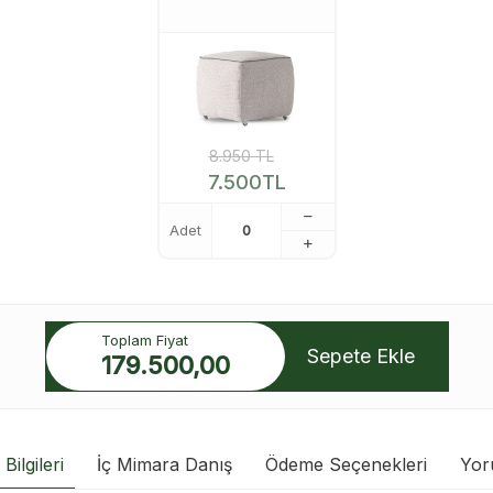
8.950
TL
7.500
TL
Adet
Toplam Fiyat
Sepete Ekle
179.500,00
Bilgileri
İç Mimara Danış
Ödeme Seçenekleri
Yor