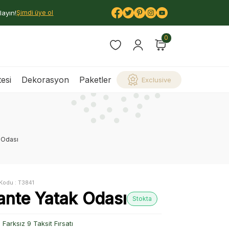
layın!
Şimdi üye ol
0
esi
Dekorasyon
Paketler
Exclusive
 Odası
Kodu :
T3841
ante Yatak Odası
Stokta
Farksız 9 Taksit Fırsatı