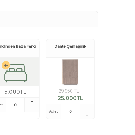
ndinden Baza Farkı
Dante Çamaşırlık
29.950
TL
5.000
TL
25.000
TL
et
Adet