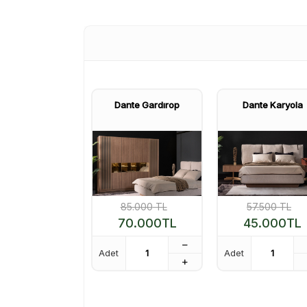
Dante Gardırop
Dante Karyola
85.000
TL
57.500
TL
70.000
TL
45.000
TL
Adet
Adet