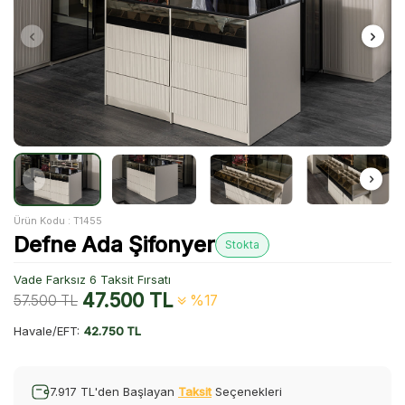
Ürün Kodu :
T1455
Defne Ada Şifonyer
Stokta
Vade Farksız 6 Taksit Fırsatı
47.500
TL
57.500
TL
%17
Havale/EFT:
42.750 TL
7.917 TL'den Başlayan
Taksit
Seçenekleri