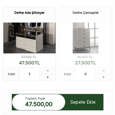
Defne Ada Şifonyer
Defne Çamaşırlık
57.500
TL
35.000
TL
47.500
TL
27.500
TL
Adet
Adet
Toplam Fiyat
Sepete Ekle
47.500,00