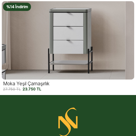
%14 İndirim
Moka Yeşil Çamaşırlık
27.750
TL
23.750
TL